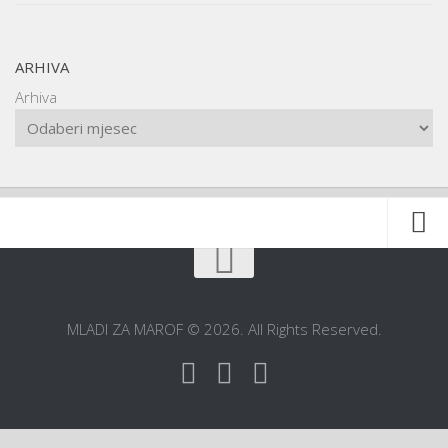
ARHIVA
Arhiva
Naslovnica
O udruzi
MLADI ZA MAROF © 2026. All Rights Reserved.
O gradu
Postani član
Dokumentacija