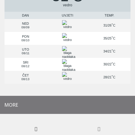
vedro
DAN
UVJETI
TEMP.
NED
°
31/26
C
08/09
PON
°
35/25
C
08/10
UTO
°
34/21
C
08/11
SRI
°
30/22
C
08/12
ČET
°
28/21
C
08/13
MORE