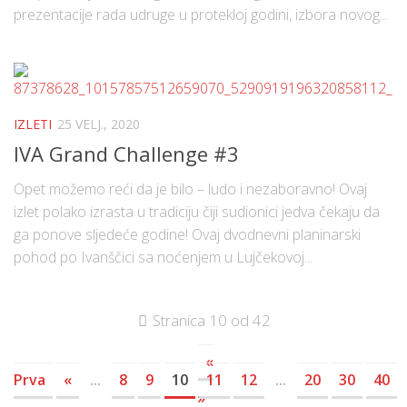
prezentacije rada udruge u protekloj godini, izbora novog...
IZLETI
25 VELJ., 2020
IVA Grand Challenge #3
Opet možemo reći da je bilo – ludo i nezaboravno! Ovaj
izlet polako izrasta u tradiciju čiji sudionici jedva čekaju da
ga ponove sljedeće godine! Ovaj dvodnevni planinarski
pohod po Ivanščici sa noćenjem u Lujčekovoj...
Stranica 10 od 42
«
Prva
«
...
8
9
10
11
12
...
20
30
40
»