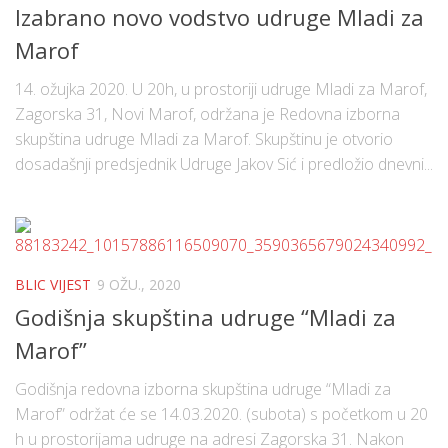
Izabrano novo vodstvo udruge Mladi za
Marof
14. ožujka 2020. U 20h, u prostoriji udruge Mladi za Marof,
Zagorska 31, Novi Marof, održana je Redovna izborna
skupština udruge Mladi za Marof. Skupštinu je otvorio
dosadašnji predsjednik Udruge Jakov Sić i predložio dnevni...
BLIC VIJEST
9 OŽU., 2020
Godišnja skupština udruge “Mladi za
Marof”
Godišnja redovna izborna skupština udruge “Mladi za
Marof” održat će se 14.03.2020. (subota) s početkom u 20
h u prostorijama udruge na adresi Zagorska 31. Nakon