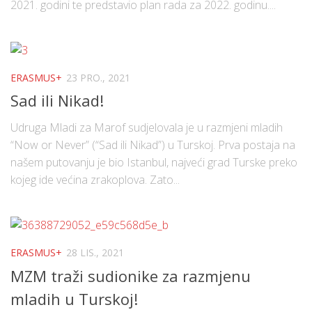
2021. godini te predstavio plan rada za 2022. godinu....
ERASMUS+
23 PRO., 2021
Sad ili Nikad!
Udruga Mladi za Marof sudjelovala je u razmjeni mladih
“Now or Never” (“Sad ili Nikad”) u Turskoj. Prva postaja na
našem putovanju je bio Istanbul, najveći grad Turske preko
kojeg ide većina zrakoplova. Zato...
ERASMUS+
28 LIS., 2021
MZM traži sudionike za razmjenu
mladih u Turskoj!