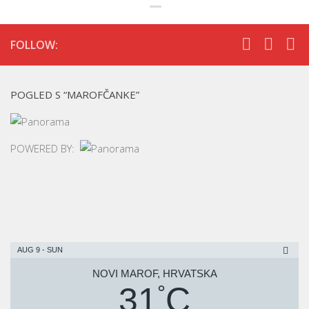
FOLLOW:
POGLED S “MAROFČANKE”
POWERED BY:
AUG 9 - SUN
NOVI MAROF, HRVATSKA
31
C
°