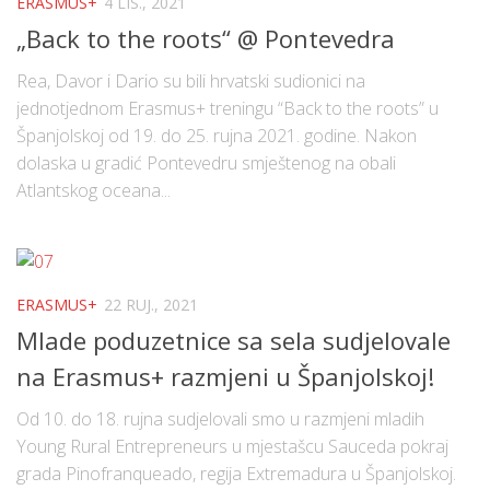
ERASMUS+
4 LIS., 2021
„Back to the roots“ @ Pontevedra
Rea, Davor i Dario su bili hrvatski sudionici na
jednotjednom Erasmus+ treningu “Back to the roots” u
Španjolskoj od 19. do 25. rujna 2021. godine. Nakon
dolaska u gradić Pontevedru smještenog na obali
Atlantskog oceana...
ERASMUS+
22 RUJ., 2021
Mlade poduzetnice sa sela sudjelovale
na Erasmus+ razmjeni u Španjolskoj!
Od 10. do 18. rujna sudjelovali smo u razmjeni mladih
Young Rural Entrepreneurs u mjestašcu Sauceda pokraj
grada Pinofranqueado, regija Extremadura u Španjolskoj.