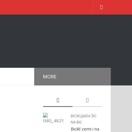
MORE
BICIKLIJADA ŠIC
NA BIC
Bicikl zemi i na