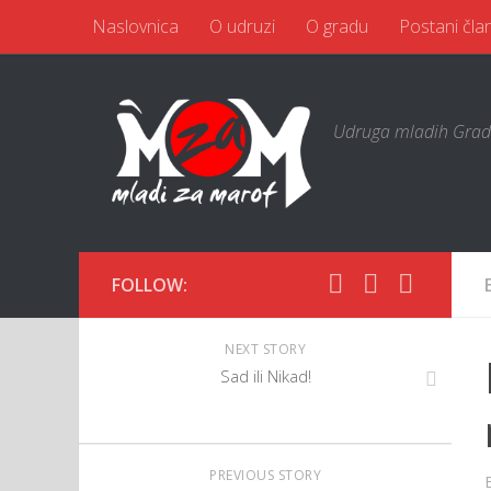
Naslovnica
O udruzi
O gradu
Postani čla
Udruga mladih Grad
FOLLOW:
NEXT STORY
Sad ili Nikad!
PREVIOUS STORY