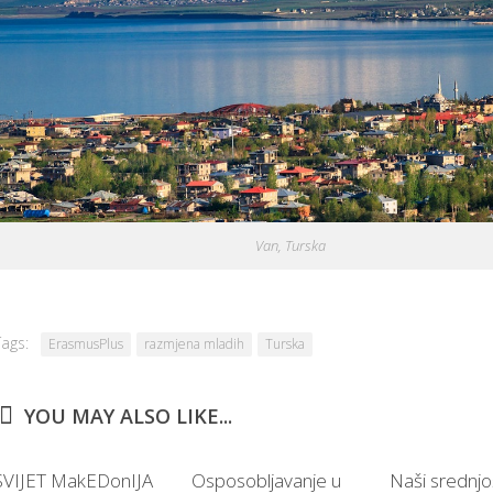
Van, Turska
Tags:
ErasmusPlus
razmjena mladih
Turska
YOU MAY ALSO LIKE...
SVIJET MakEDonIJA
Osposobljavanje u
Naši srednjo