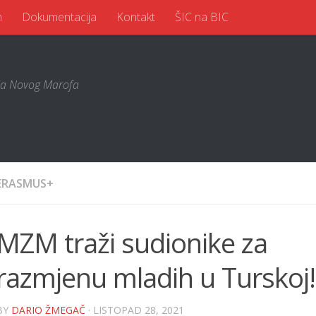
n
Dokumentacija
Kontakt
ŠIC na BIC
a Novog Marofa
ERASMUS+
MZM traži sudionike za
razmjenu mladih u Turskoj!
BY
DARIO ŽMEGAČ
· LISTOPAD 28, 2021