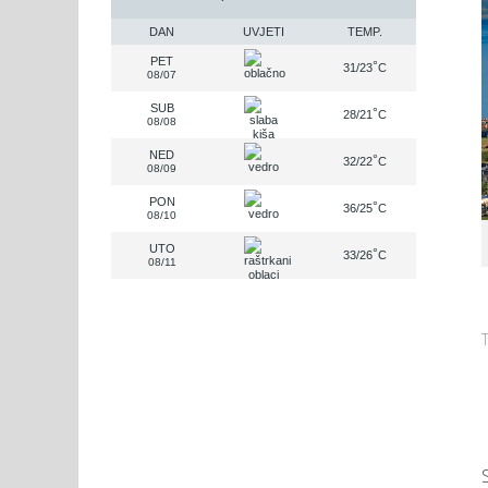
DAN
UVJETI
TEMP.
PET
°
31/23
C
08/07
SUB
°
28/21
C
08/08
NED
°
32/22
C
08/09
PON
°
36/25
C
08/10
UTO
°
33/26
C
08/11