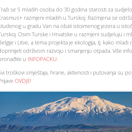
Traži se 5 mladih osoba do 30 godina starosti za sudjel
Erasmus+ razmjeni mladih u Turskoj. Razmjena se održa
studenog u gradu Van na obali istoimenog jezera u isto
Turskoj. Osim Turske i Hrvatske u razmjeni sudjeluju i ml
Belgije i Litve, a tema projekta je ekologija, tj. kako mlad
doprinijeti održivom razvoju i smanjenju otpada. Više inf
pronađite u
INFOPACKU
.
Svi troškovi smještaja, hrane, aktivnosti i putovanja su pok
Prijave
OVDJE
!