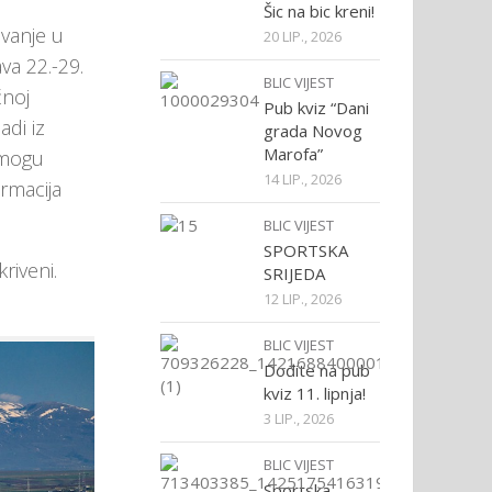
Šic na bic kreni!
ovanje u
20 LIP., 2026
va 22.-29.
BLIC VIJEST
čnoj
Pub kviz “Dani
adi iz
grada Novog
Marofa”
i mogu
14 LIP., 2026
ormacija
BLIC VIJEST
SPORTSKA
riveni.
SRIJEDA
12 LIP., 2026
BLIC VIJEST
Dođite na pub
kviz 11. lipnja!
3 LIP., 2026
BLIC VIJEST
Sportska