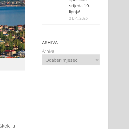
srijeda 10.
lipnja!
2 LIP., 2026
ARHIVA
Arhiva
školci u