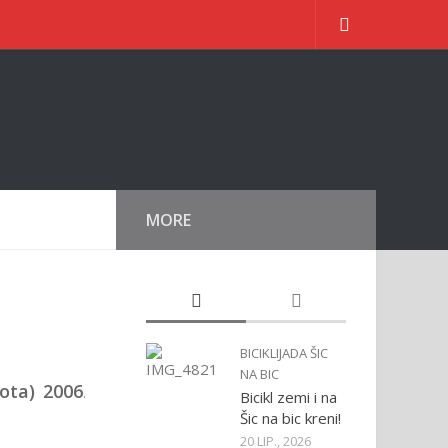
MORE
BICIKLIJADA ŠIC
NA BIC
bota) 2006
.
Bicikl zemi i na
Šic na bic kreni!
20 LIP., 2026