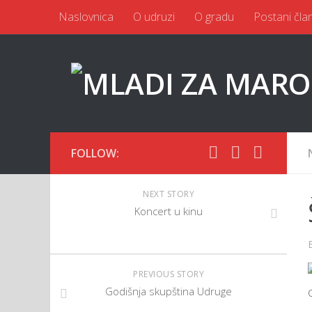
Naslovnica
O udruzi
O gradu
Postani čla
FOLLOW:
NEXT STORY
Koncert u kinu
PREVIOUS STORY
Godišnja skupština Udruge