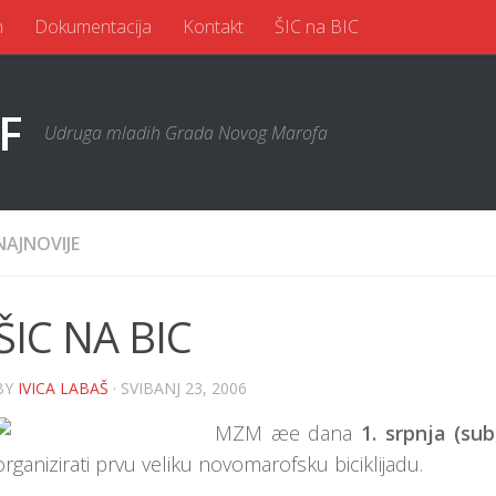
n
Dokumentacija
Kontakt
ŠIC na BIC
Udruga mladih Grada Novog Marofa
NAJNOVIJE
ŠIC NA BIC
BY
IVICA LABAŠ
· SVIBANJ 23, 2006
MZM æe dana
1. srpnja (su
organizirati prvu veliku novomarofsku biciklijadu.