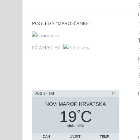
POGLED S “MAROFČANKE”
POWERED BY:
AUG 8 - SAT
NOVI MAROF, HRVATSKA
19
C
°
slaba kiša
DAN
UVJETI
TEMP.