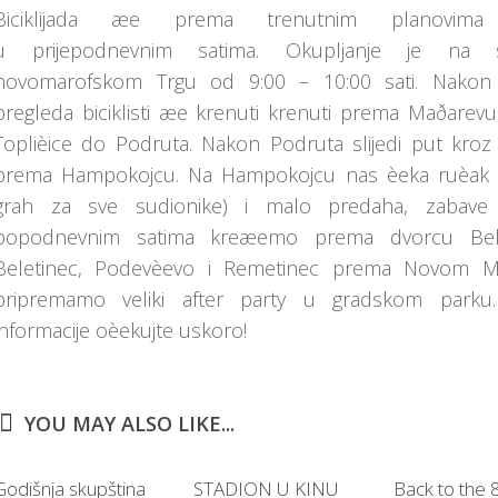
Biciklijada æe prema trenutnim planovima 
u prijepodnevnim satima. Okupljanje je na s
novomarofskom Trgu od 9:00 – 10:00 sati. Nakon 
pregleda biciklisti æe krenuti krenuti prema Maðarev
Toplièice do Podruta. Nakon Podruta slijedi put kroz
prema Hampokojcu. Na Hampokojcu nas èeka ruèak 
grah za sve sudionike) i malo predaha, zabave 
popodnevnim satima kreæemo prema dvorcu Bel
Beletinec, Podevèevo i Remetinec prema Novom M
pripremamo veliki after party u gradskom parku. 
informacije oèekujte uskoro!
YOU MAY ALSO LIKE...
Godišnja skupština
STADION U KINU
Back to the 