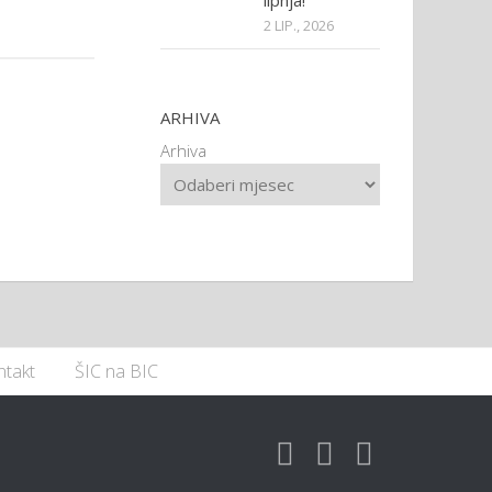
lipnja!
2 LIP., 2026
ARHIVA
Arhiva
ntakt
ŠIC na BIC