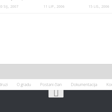
20 SIJ., 2007
11 LIP., 2006
15 LIS., 2006
druzi
O gradu
Postani član
Dokumentacija
Ko