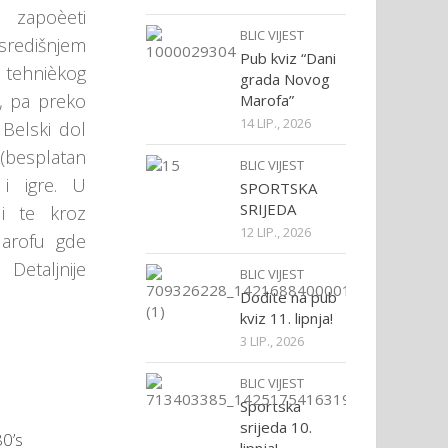
zapoèeti
BLIC VIJEST
redišnjem
Pub kviz “Dani
tehnièkog
grada Novog
u, pa preko
Marofa”
14 LIP., 2026
 Belski dol
(besplatan
BLIC VIJEST
i igre. U
SPORTSKA
SRIJEDA
i te kroz
12 LIP., 2026
arofu gde
Detaljnije
BLIC VIJEST
Dođite na pub
kviz 11. lipnja!
3 LIP., 2026
BLIC VIJEST
Sportska
srijeda 10.
80’s