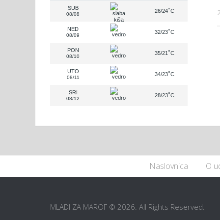
SUB
°
26/24
C
08/08
NED
°
32/23
C
08/09
PON
°
35/21
C
08/10
UTO
°
34/23
C
08/11
SRI
°
28/23
C
08/12
Naslovnica
O u
MLADI ZA MAROF © 2026. All Rights Reserved.