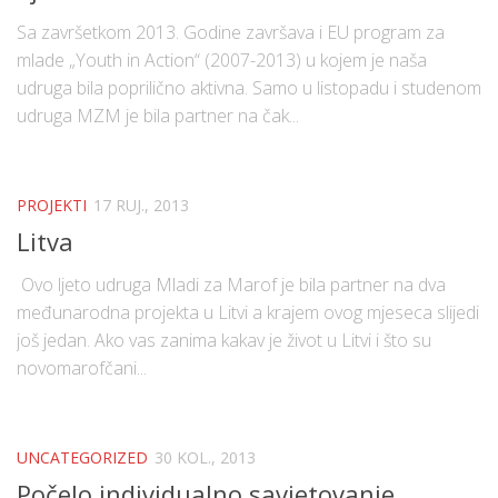
Sa završetkom 2013. Godine završava i EU program za
mlade „Youth in Action“ (2007-2013) u kojem je naša
udruga bila poprilično aktivna. Samo u listopadu i studenom
udruga MZM je bila partner na čak...
PROJEKTI
17 RUJ., 2013
Litva
Ovo ljeto udruga Mladi za Marof je bila partner na dva
međunarodna projekta u Litvi a krajem ovog mjeseca slijedi
još jedan. Ako vas zanima kakav je život u Litvi i što su
novomarofčani...
UNCATEGORIZED
30 KOL., 2013
Počelo individualno savjetovanje