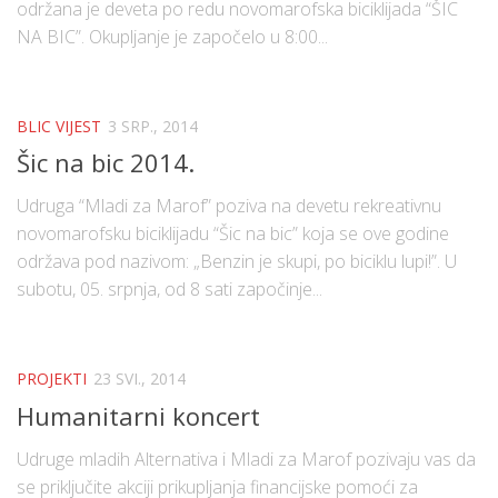
održana je deveta po redu novomarofska biciklijada “ŠIC
NA BIC”. Okupljanje je započelo u 8:00...
BLIC VIJEST
3 SRP., 2014
Šic na bic 2014.
Udruga “Mladi za Marof” poziva na devetu rekreativnu
novomarofsku biciklijadu “Šic na bic” koja se ove godine
održava pod nazivom: „Benzin je skupi, po biciklu lupi!”. U
subotu, 05. srpnja, od 8 sati započinje...
PROJEKTI
23 SVI., 2014
Humanitarni koncert
Udruge mladih Alternativa i Mladi za Marof pozivaju vas da
se priključite akciji prikupljanja financijske pomoći za