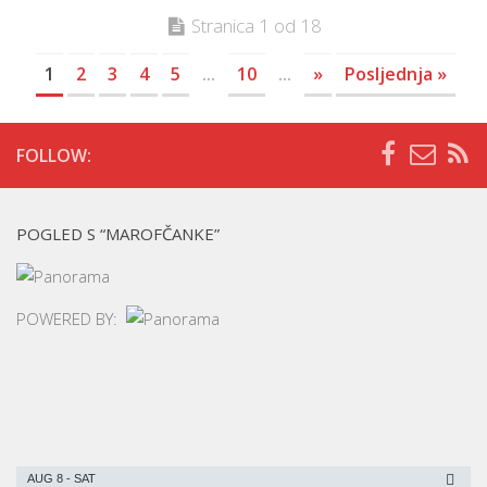
Stranica 1 od 18
1
2
3
4
5
...
10
...
»
Posljednja »
FOLLOW:
POGLED S “MAROFČANKE”
POWERED BY:
AUG 8 - SAT