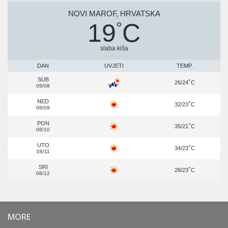
NOVI MAROF, HRVATSKA
19
C
°
slaba kiša
DAN
UVJETI
TEMP.
SUB
°
26/24
C
08/08
NED
°
32/23
C
08/09
PON
°
35/21
C
08/10
UTO
°
34/23
C
08/11
SRI
°
28/23
C
08/12
MORE