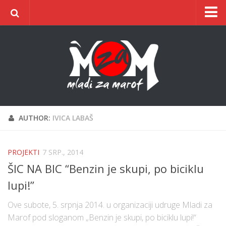
Naslovnica
O udruzi
O gradu
Postani član
Dokumentacija
AUTHOR:
IVICA LABAŠ
Kontakt
ŠIC na BIC
PROJEKTI
7 SRP., 2014
ŠIC NA BIC “Benzin je skupi, po biciklu
lupi!”
Ove subote, 5. srpnja 2014. u organizaciji udruge Mladi za
Marof pod sloganom „Benzin je skupi, po biciklu lupi!“