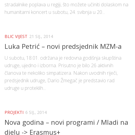
stradalnike poplava u regiji, što možete učiniti dolaskom na
humanitarni koncert u subotu, 24. svibnja u 20...
BLIC VIJEST
21 SIJ., 2014
Luka Petrić – novi predsjednik MZM-a
U subotu, 18.01. održana je redovna godišnja skupština
udruge, ujedno i izborna. Prisutno je bilo 26 aktivnih
članova te nekoliko simpatizera. Nakon uvodnih riječi,
predsjednik udruge, Dario Žmegač je predstavio rad
udruge u proteklih...
PROJEKTI
6 SIJ., 2014
Nova godina – novi programi / Mladi na
djelu -> Erasmus+