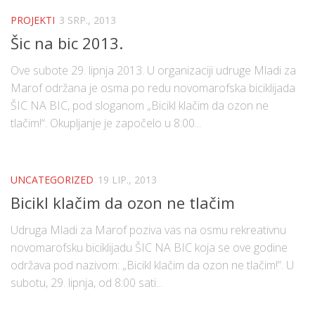
PROJEKTI
3 SRP., 2013
Šic na bic 2013.
Ove subote 29. lipnja 2013. U organizaciji udruge Mladi za
Marof održana je osma po redu novomarofska biciklijada
ŠIC NA BIC, pod sloganom „Bicikl klačim da ozon ne
tlačim!“. Okupljanje je započelo u 8:00...
UNCATEGORIZED
19 LIP., 2013
Bicikl klačim da ozon ne tlačim
Udruga Mladi za Marof poziva vas na osmu rekreativnu
novomarofsku biciklijadu ŠIC NA BIC koja se ove godine
održava pod nazivom: „Bicikl klačim da ozon ne tlačim!”. U
subotu, 29. lipnja, od 8:00 sati...