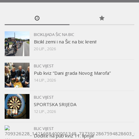
BICIKLIJADA ŠIC NA BIC
Bicikl zemi i na Šic na bic kreni!
20 LIP., 2026
BLIC VIJEST
Pub kviz “Dani grada Novog Marofa”
14 LIP., 2026
BLIC VIJEST
SPORTSKA SRIJEDA
12 LIP., 2026
BLIC VIJEST
Dođite na pub kviz 11. lipnja!