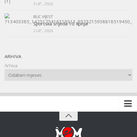
3 LIP., 2026
BLIC VIJEST
Sportska srijeda 10. lipnja!
2 LIP., 2026
ARHIVA
Arhiva
Naslovnica
O udruzi