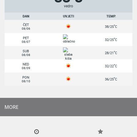
vedro
DAN
UVJETI
TEMP.
ČET
°
38/25
C
08/06
PET
°
32/25
C
08/07
SUB
°
28/21
C
08/08
NED
°
32/22
C
08/09
PON
°
36/25
C
08/10
MORE