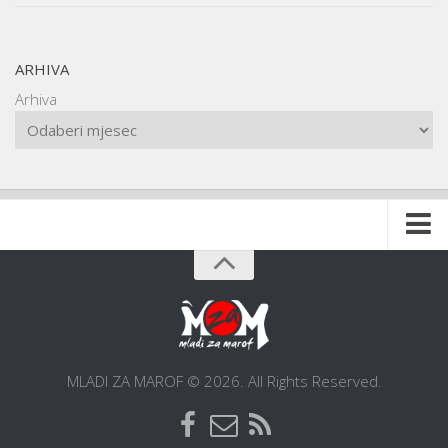
ARHIVA
Arhiva
Naslovnica
O udruzi
O gradu
Postani član
MLADI ZA MAROF © 2026. All Rights Reserved.
Dokumentacija