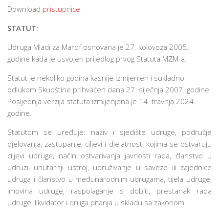
Download
pristupnice
STATUT:
Udruga Mladi za Marof osnovana je 27. kolovoza 2005.
godine kada je usvojen prijedlog prvog Statuta MZM-a.
Statut je nekoliko godina kasnije izmijenjen i sukladno
odlukom Skupštine prihvaćen dana 27. siječnja 2007. godine.
Posljednja verzija statuta izmijenjena je 14. travnja 2024.
godine.
Statutom se uređuje: naziv i sjedište udruge, područje
djelovanja, zastupanje, ciljevi i djelatnosti kojima se ostvaruju
ciljevi udruge, način ostvarivanja javnosti rada, članstvo u
udruzi, unutarnji ustroj, udruživanje u saveze ili zajednice
udruga i članstvo u međunarodnim udrugama, tijela udruge,
imovina udruge, raspolaganje s dobiti, prestanak rada
udruge, likvidator i druga pitanja u skladu sa zakonom.