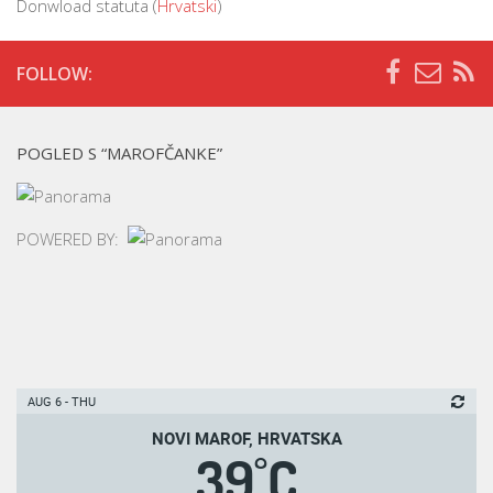
Donwload statuta (
Hrvatski
)
FOLLOW:
POGLED S “MAROFČANKE”
POWERED BY:
AUG 6 - THU
NOVI MAROF, HRVATSKA
39
C
°