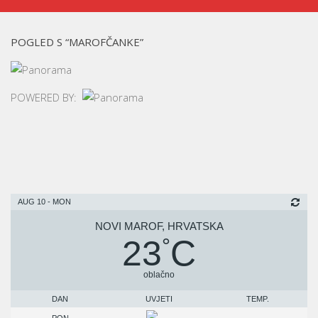
POGLED S “MAROFČANKE”
POWERED BY:
AUG 10 - MON
NOVI MAROF, HRVATSKA
23
C
°
oblačno
DAN
UVJETI
TEMP.