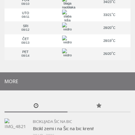
PON
°
34/23
C
08/10
UTO
°
33/21
C
08/11
SRI
°
28/20
C
08/12
ČET
°
28/19
C
08/13
PET
°
26/20
C
08/14
MORE
BICIKLIJADA ŠIC NA BIC
Bicikl zemi i na Šic na bic kreni!