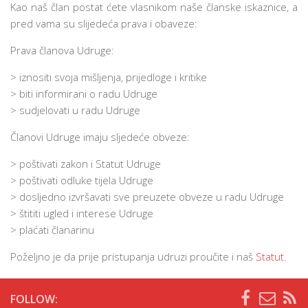
Kao naš član postat ćete vlasnikom naše članske iskaznice, a
pred vama su slijedeća prava i obaveze:
Prava članova Udruge:
> iznositi svoja mišljenja, prijedloge i kritike
> biti informirani o radu Udruge
> sudjelovati u radu Udruge
Članovi Udruge imaju sljedeće obveze:
> poštivati zakon i Statut Udruge
> poštivati odluke tijela Udruge
> dosljedno izvršavati sve preuzete obveze u radu Udruge
> štititi ugled i interese Udruge
> plaćati članarinu
Poželjno je da prije pristupanja udruzi proučite i naš
Statut
.
FOLLOW: