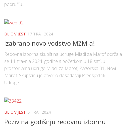
području...
BLIC VIJEST
17 TRA., 2024
Izabrano novo vodstvo MZM-a!
Redovna izborna skupština udruge Mladi za Marof održala
se 14. travnja 2024. godine s početkom u 18 sati, u
prostorijama udruge Mladi za Marof, Zagorska 31, Novi
Marof. Skupštinu je otvorio dosadašnji Predsjednik
Udruge...
BLIC VIJEST
5 TRA., 2024
Poziv na godišnju redovnu izbornu