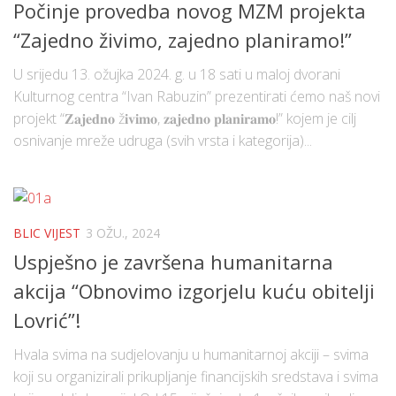
Počinje provedba novog MZM projekta
“Zajedno živimo, zajedno planiramo!”
U srijedu 13. ožujka 2024. g. u 18 sati u maloj dvorani
Kulturnog centra “Ivan Rabuzin” prezentirati ćemo naš novi
projekt “𝐙𝐚𝐣𝐞𝐝𝐧𝐨 ž𝐢𝐯𝐢𝐦𝐨, 𝐳𝐚𝐣𝐞𝐝𝐧𝐨 𝐩𝐥𝐚𝐧𝐢𝐫𝐚𝐦𝐨!” kojem je cilj
osnivanje mreže udruga (svih vrsta i kategorija)...
BLIC VIJEST
3 OŽU., 2024
Uspješno je završena humanitarna
akcija “Obnovimo izgorjelu kuću obitelji
Lovrić”!
Hvala svima na sudjelovanju u humanitarnoj akciji – svima
koji su organizirali prikupljanje financijskih sredstava i svima