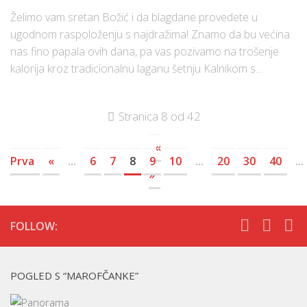
Želimo vam sretan Božić i da blagdane provedete u
ugodnom raspoloženju s najdražima! Znamo da bu većina
nas fino papala ovih dana, pa vas pozivamo na trošenje
kalorija kroz tradicionalnu laganu šetnju Kalnikom s...
Stranica 8 od 42
«
Prva
«
...
6
7
8
9
10
...
20
30
40
...
»
FOLLOW:
POGLED S “MAROFČANKE”