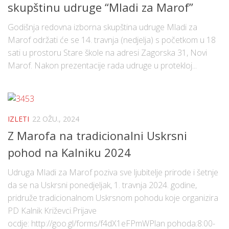
skupštinu udruge “Mladi za Marof”
Godišnja redovna izborna skupština udruge Mladi za
Marof održati će se 14. travnja (nedjelja) s početkom u 18
sati u prostoru Stare škole na adresi Zagorska 31, Novi
Marof. Nakon prezentacije rada udruge u protekloj...
IZLETI
22 OŽU., 2024
Z Marofa na tradicionalni Uskrsni
pohod na Kalniku 2024
Udruga Mladi za Marof poziva sve ljubitelje prirode i šetnje
da se na Uskrsni ponedjeljak, 1. travnja 2024. godine,
pridruže tradicionalnom Uskrsnom pohodu koje organizira
PD Kalnik Križevci.Prijave
ocdje: http://goo.gl/forms/f4dX1eFPmWPlan pohoda:8:00-