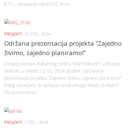
8:15 – okupljanje ispred OŠ Novi...
PROJEKTI
15 OŽU., 2024
Održana prezentacija projekta “Zajedno
živimo, zajedno planiramo!”
U maloj dvorani Kulturnog centra “Ivan Rabuzin” u Novom
Marofu, u srijedu 13. 03. 2024. godine, održana je
prezentacija projekta “Zajedno živimo, zajedno planiramo!”
kojeg od veljače do lipnja provodi udruga Mladi za Marof.
Na prezentaciju...
PROJEKTI
7 OŽU., 2024