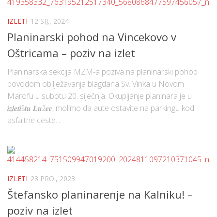
IZLETI
12 SIJ., 2024
Planinarski pohod na Vincekovo v
Oštricama – poziv na izlet
Planinarska sekcija MZM-a poziva na planinarski pohod
povodom obilježavanja blagdana Sv. Vinka u Novom
Marofu u subotu 20. siječnja. Okupljanje planinara je u
𝒊𝒛𝒍𝒆𝒕𝒊š𝒕𝒖 𝑳𝒖ž𝒆𝒄, molimo da aute ostavite na parkingu kod
asfaltne ceste....
IZLETI
23 PRO., 2023
Štefansko planinarenje na Kalniku! –
poziv na izlet