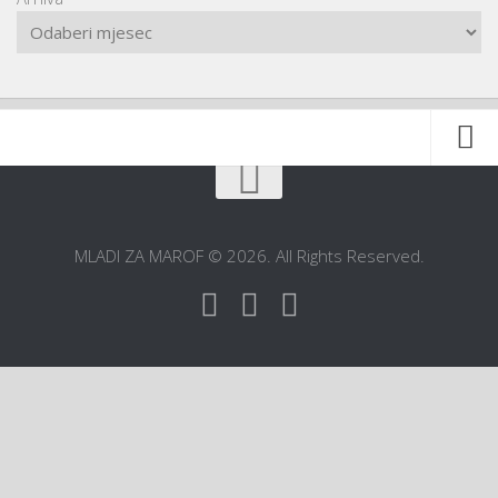
Naslovnica
O udruzi
MLADI ZA MAROF © 2026. All Rights Reserved.
O gradu
Postani član
Dokumentacija
Kontakt
ŠIC na BIC