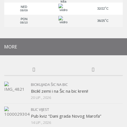
NED
°
32/22
C
08/09
PON
°
36/25
C
08/10
MORE
BICIKLIJADA ŠIC NA BIC
Bicikl zemi i na Šic na bic kreni!
20 LIP., 2026
BLIC VIJEST
Pub kviz “Dani grada Novog Marofa”
14 LIP., 2026