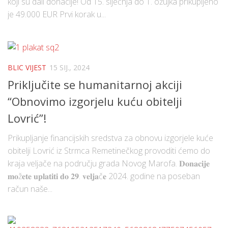
koji su dali donacije! Od 15. siječnja do 1. ožujka prikupljeno
je 49.000 EUR Prvi korak u...
BLIC VIJEST
15 SIJ., 2024
Priključite se humanitarnoj akciji
“Obnovimo izgorjelu kuću obitelji
Lovrić”!
Prikupljanje financijskih sredstva za obnovu izgorjele kuće
obitelji Lovrić iz Strmca Remetinečkog provoditi ćemo do
kraja veljače na području grada Novog Marofa. 𝐃𝐨𝐧𝐚𝐜𝐢𝐣𝐞
𝐦𝐨ž𝐞𝐭𝐞 𝐮𝐩𝐥𝐚𝐭𝐢𝐭𝐢 𝐝𝐨 𝟐𝟗. 𝐯𝐞𝐥𝐣𝐚č𝐞 2024. godine na poseban
račun naše...