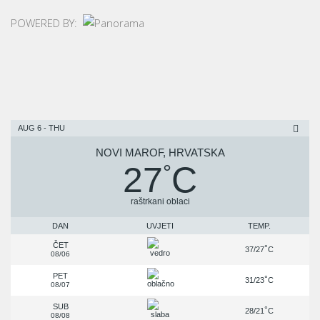
POWERED BY:
AUG 6 - THU
NOVI MAROF, HRVATSKA
27
C
°
raštrkani oblaci
DAN
UVJETI
TEMP.
ČET
°
37/27
C
08/06
PET
°
31/23
C
08/07
SUB
°
28/21
C
08/08