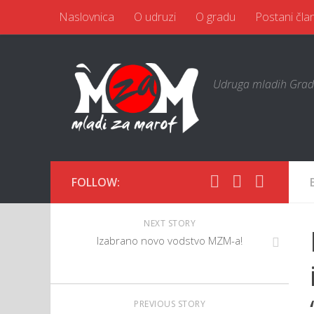
Naslovnica
O udruzi
O gradu
Postani čla
Udruga mladih Grad
FOLLOW:
NEXT STORY
Izabrano novo vodstvo MZM-a!
PREVIOUS STORY