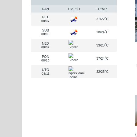
DAN
UVJETI
TEMP.
PET
°
31/22
C
08/07
SUB
°
28/24
C
08/08
NED
°
33/23
C
08/09
PON
°
37/24
C
08/10
UTO
°
32/25
C
08/11