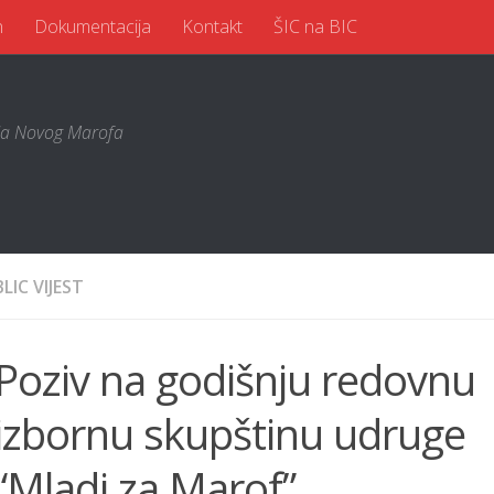
n
Dokumentacija
Kontakt
ŠIC na BIC
a Novog Marofa
BLIC VIJEST
Poziv na godišnju redovnu
izbornu skupštinu udruge
“Mladi za Marof”