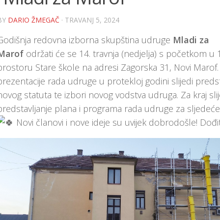
BY
DARIO ŽMEGAČ
· TRAVANJ 5, 2024
Godišnja redovna izborna skupština udruge
Mladi za
Marof
održati će se 14. travnja (nedjelja) s početkom u 1
prostoru Stare škole na adresi Zagorska 31, Novi Marof
prezentacije rada udruge u protekloj godini slijedi predst
novog statuta te izbori novog vodstva udruga. Za kraj slij
predstavljanje plana i programa rada udruge za sljedeće
Novi članovi i nove ideje su uvijek dobrodošle! Dođi