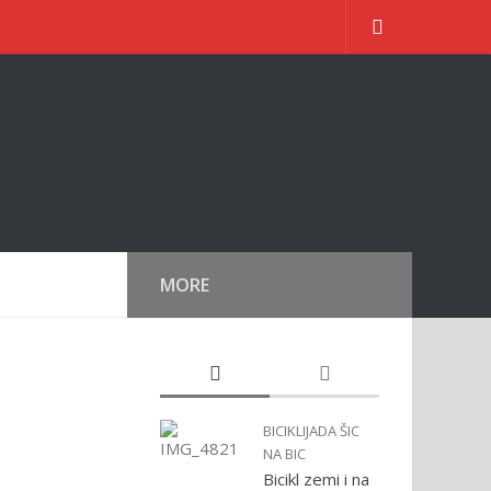
MORE
BICIKLIJADA ŠIC
NA BIC
Bicikl zemi i na