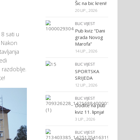
Šic na bic kreni!
20 LIP., 2026
BLIC VIJEST
Pub kviz “Dani
8 sati u
grada Novog
. Nakon
Marofa”
avljanja
14 LIP., 2026
edi
BLIC VIJEST
 razdoblje.
SPORTSKA
te!
SRIJEDA
12 LIP., 2026
BLIC VIJEST
Dođite na pub
kviz 11. lipnja!
3 LIP., 2026
BLIC VIJEST
Sportska