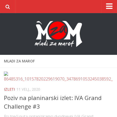
Naslovnica
O udruzi
O gradu
Postani član
Dokumentacija
MLADI ZA MAROF
Kontakt
ŠIC na BIC
IZLETI
11 VELJ., 2020
Poziv na planinarski izlet: IVA Grand
Challenge #3
Po treći puta organiziramo dvodnevni IVA Grand