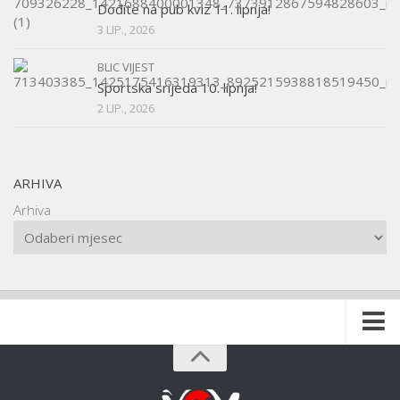
Dođite na pub kviz 11. lipnja!
3 LIP., 2026
BLIC VIJEST
Sportska srijeda 10. lipnja!
2 LIP., 2026
ARHIVA
Arhiva
Naslovnica
O udruzi