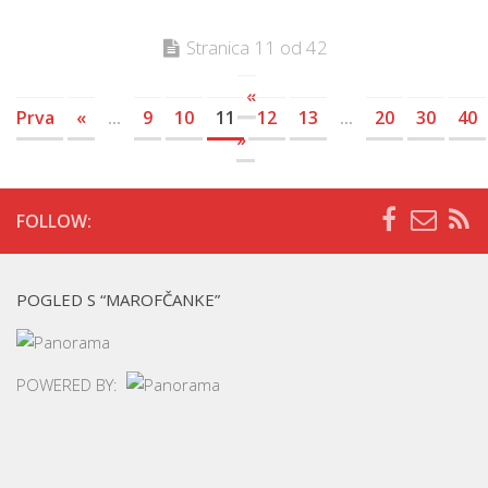
Stranica 11 od 42
«
Prva
«
...
9
10
11
12
13
...
20
30
40
»
FOLLOW:
POGLED S “MAROFČANKE”
POWERED BY: