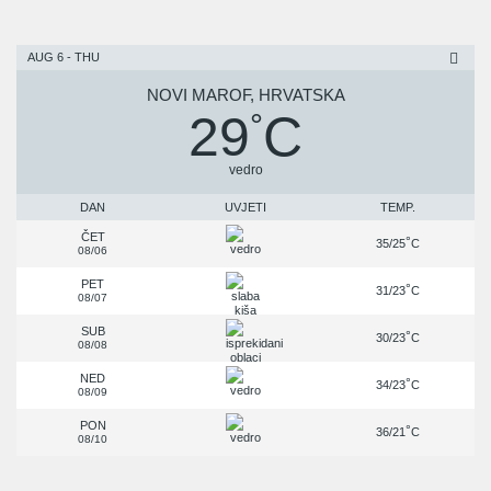
AUG 6 - THU
NOVI MAROF, HRVATSKA
29
C
°
vedro
DAN
UVJETI
TEMP.
ČET
°
35/25
C
08/06
PET
°
31/23
C
08/07
SUB
°
30/23
C
08/08
NED
°
34/23
C
08/09
PON
°
36/21
C
08/10