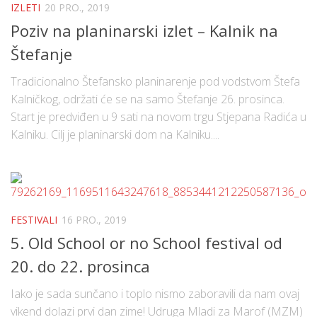
IZLETI
20 PRO., 2019
Poziv na planinarski izlet – Kalnik na
Štefanje
Tradicionalno Štefansko planinarenje pod vodstvom Štefa
Kalničkog, održati će se na samo Štefanje 26. prosinca.
Start je predviđen u 9 sati na novom trgu Stjepana Radića u
Kalniku. Cilj je planinarski dom na Kalniku....
FESTIVALI
16 PRO., 2019
5. Old School or no School festival od
20. do 22. prosinca
Iako je sada sunčano i toplo nismo zaboravili da nam ovaj
vikend dolazi prvi dan zime! Udruga Mladi za Marof (MZM)