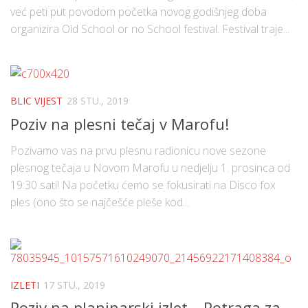
već peti put povodom početka novog godišnjeg doba
organizira Old School or no School festival. Festival traje...
BLIC VIJEST
28 STU., 2019
Poziv na plesni tečaj v Marofu!
Pozivamo vas na prvu plesnu radionicu nove sezone
plesnog tečaja u Novom Marofu u nedjelju 1. prosinca od
19:30 sati! Na početku ćemo se fokusirati na Disco fox
ples (ono što se najčešće pleše kod...
IZLETI
17 STU., 2019
Poziv na planinarski izlet – Potraga za