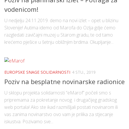
vodenicom!
U nedjelju 24.11.2019. demo na novi izlet – opet u blizinu
Slovenije! Autima idemo od Marofa do Ozlja gdje ćemo
razgledati zavičajni muzej u Starom gradu, te od tamo
krećemo pješice u šetnju obližnjim brdima. Okupljanje...
EUROPSKE SNAGE SOLIDARNOSTI
4 STU., 2019
Poziv na besplatne novinarske radionice
U sklopu projekta solidarnosti “eMarof” počeli smo s
pripremama za pokretanje novog i drugačijeg gradskog
web portala! Ako ste ikad razmišljali postati novinarom ili
vas zanima novinarstvo ovo vam je prilika za stjecanje
iskustva. Pozivamo sve...