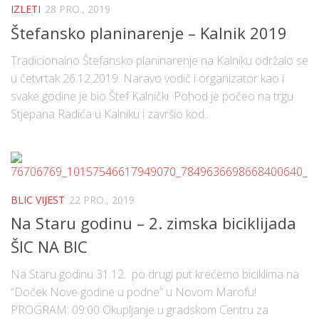
IZLETI
28 PRO., 2019
Štefansko planinarenje – Kalnik 2019
Tradicionalno Štefansko planinarenje na Kalniku održalo se
u četvrtak 26.12.2019. Naravo vodič i organizator kao i
svake godine je bio Štef Kalnički. Pohod je počeo na trgu
Stjepana Radića u Kalniku i završio kod...
BLIC VIJEST
22 PRO., 2019
Na Staru godinu – 2. zimska biciklijada
ŠIC NA BIC
Na Staru godinu 31.12. po drugi put krećemo biciklima na
“Doček Nove godine u podne” u Novom Marofu!
PROGRAM: 09:00 Okupljanje u gradskom Centru za