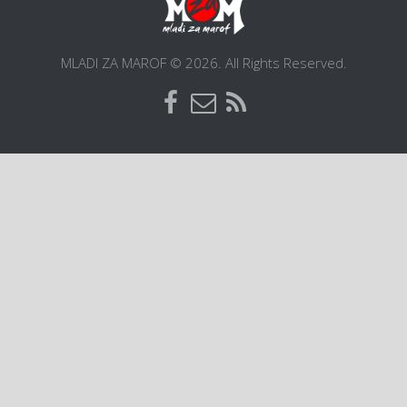
O gradu
Postani član
MLADI ZA MAROF © 2026. All Rights Reserved.
Dokumentacija
Kontakt
ŠIC na BIC