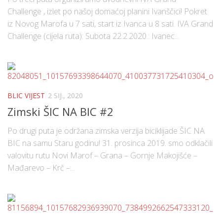
Challenge , izlet po našoj domaćoj planini Ivanščici! Pokret
iz Novog Marofa u 7 sati, start iz Ivanca u 8 sati. IVA Grand
Challenge (cijela ruta): Subota 22.2.2020.: Ivanec...
BLIC VIJEST
2 SIJ., 2020
Zimski ŠIC NA BIC #2
Po drugi puta je održana zimska verzija biciklijade ŠIC NA
BIC na samu Staru godinu! 31. prosinca 2019. smo odklačili
valovitu rutu Novi Marof – Grana – Gornje Makojišće –
Mađarevo – Krč –...