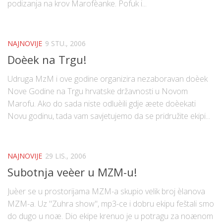
podizanja na krov Marofèanke. Pofuk i...
NAJNOVIJE
9 STU., 2006
Doèek na Trgu!
Udruga MzM i ove godine organizira nezaboravan doèek
Nove Godine na Trgu hrvatske državnosti u Novom
Marofu. Ako do sada niste odluèili gdje æete doèekati
Novu godinu, tada vam savjetujemo da se pridružite ekipi...
NAJNOVIJE
29 LIS., 2006
Subotnja veèer u MZM-u!
Juèer se u prostorijama MZM-a skupio velik broj èlanova
MZM-a. Uz "Zuhra show", mp3-ce i dobru ekipu feštali smo
do dugo u noæ. Dio ekipe krenuo je u potragu za noænom