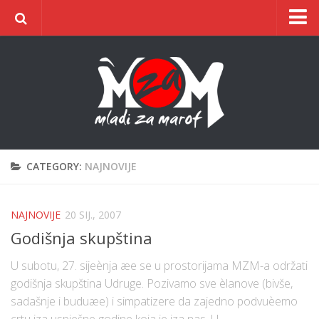
Naslovnica
O udruzi
O gradu
Postani član
Dokumentacija
CATEGORY:
NAJNOVIJE
Kontakt
ŠIC na BIC
NAJNOVIJE
20 SIJ., 2007
Godišnja skupština
U subotu, 27. sijeènja æe se u prostorijama MZM-a održati
godišnja skupština Udruge. Pozivamo sve èlanove (bivše,
sadašnje i buduæe) i simpatizere da zajedno podvuèemo