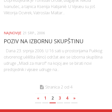
Dopredsjednik je Tomislav Uroiæ, blagajnik Nikola
Ivanušec, a tajnica Ksenija Habjaniè. U Vijeæu su još
Viktorija Ocvirek, Vatroslav Maltar...
NAJNOVIJE
21 SRP., 2006
POZIV NA IZBORNU SKUPŠTINU
Dana 23. srpnja 2006. U 16 sati u prostorijama Puèkog
otvorenog uèilišta (kino) održat æe se izborna skupština
udruge „Mladi za marof“ na kojoj æe se birati novi
predsjednik i vijeæe udruge na...
Stranica 2 od 4
«
1
2
3
4
»