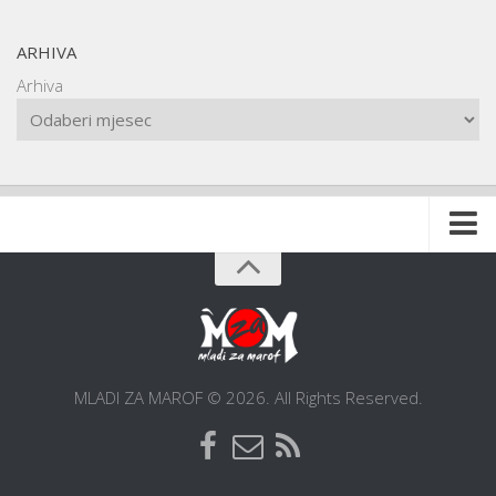
ARHIVA
Arhiva
Naslovnica
O udruzi
O gradu
Postani član
MLADI ZA MAROF © 2026. All Rights Reserved.
Dokumentacija
Kontakt