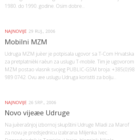
1980. do 1990. godine. Osim dobre...
NAJNOVIJE
29 RUJ., 2006
Mobilni MZM
Udruga MZM juèer je potpisala ugovor sa T-Com Hrvatska
za pretplatnièki raèun za uslugu T-mobile. Tim je ugovorom
MZM postao vlasnik svojeg PUBLIC-GSM broja: +385(0)98
989 0742. Ovu æe uslugu Udruga koristiti za bolju...
NAJNOVIJE
26 SRP., 2006
Novo vijeæe Udruge
Na juèerašnjoj izbornoj skupštini Udruge Mladi za Marof
za novu je predsjednicu izabrana Miljenka Ivec.