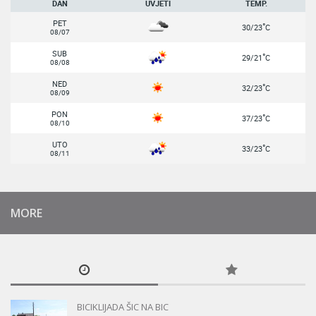
DAN
UVJETI
TEMP.
PET
°
30/23
C
08/07
SUB
°
29/21
C
08/08
NED
°
32/23
C
08/09
PON
°
37/23
C
08/10
UTO
°
33/23
C
08/11
MORE
BICIKLIJADA ŠIC NA BIC