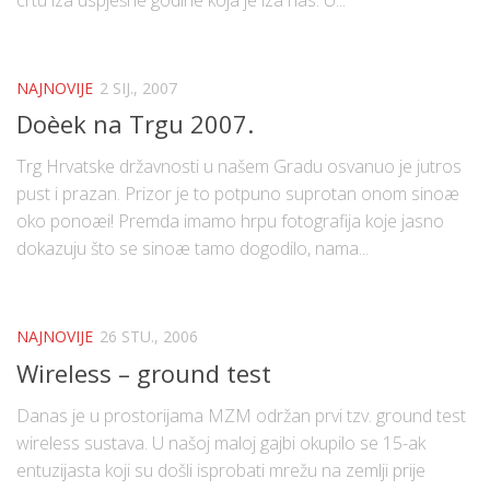
crtu iza uspješne godine koja je iza nas. U...
NAJNOVIJE
2 SIJ., 2007
Doèek na Trgu 2007.
Trg Hrvatske državnosti u našem Gradu osvanuo je jutros
pust i prazan. Prizor je to potpuno suprotan onom sinoæ
oko ponoæi! Premda imamo hrpu fotografija koje jasno
dokazuju što se sinoæ tamo dogodilo, nama...
NAJNOVIJE
26 STU., 2006
Wireless – ground test
Danas je u prostorijama MZM održan prvi tzv. ground test
wireless sustava. U našoj maloj gajbi okupilo se 15-ak
entuzijasta koji su došli isprobati mrežu na zemlji prije