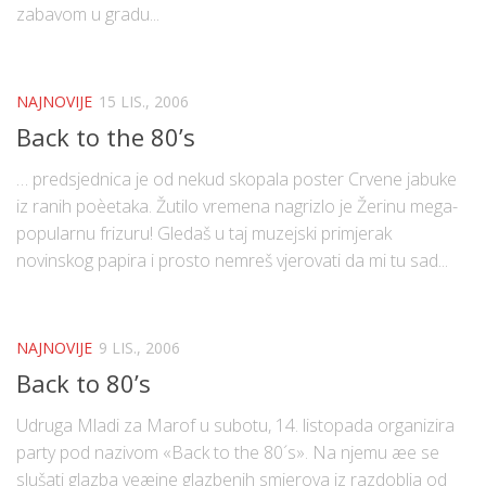
zabavom u gradu...
NAJNOVIJE
15 LIS., 2006
Back to the 80’s
… predsjednica je od nekud skopala poster Crvene jabuke
iz ranih poèetaka. Žutilo vremena nagrizlo je Žerinu mega-
popularnu frizuru! Gledaš u taj muzejski primjerak
novinskog papira i prosto nemreš vjerovati da mi tu sad...
NAJNOVIJE
9 LIS., 2006
Back to 80’s
Udruga Mladi za Marof u subotu, 14. listopada organizira
party pod nazivom «Back to the 80´s». Na njemu æe se
slušati glazba veæine glazbenih smjerova iz razdoblja od