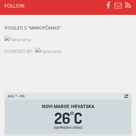
FOLLOW:
POGLED S “MAROFČANKE”
POWERED BY:
AUG 7 - FRI
NOVI MAROF, HRVATSKA
26
C
°
isprekidani oblaci