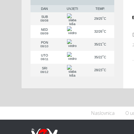
DAN
UVJETI
TEMP.
SUB
°
29/25
C
08/08
NED
°
32/26
C
08/09
PON
2
°
35/21
C
08/10
UTO
°
35/22
C
08/11
SRI
°
28/23
C
08/12
Naslovnica
O u