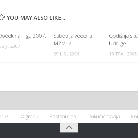
YOU MAY ALSO LIKE...
Doèek na Trgu 2007.
Subotnja veèer u
Godišnja sku
MZM-u!
Udruge
 SIJ., 2007
29 LIS., 2006
13 TRA., 2006
druzi
O gradu
Postani član
Dokumentacija
Ko