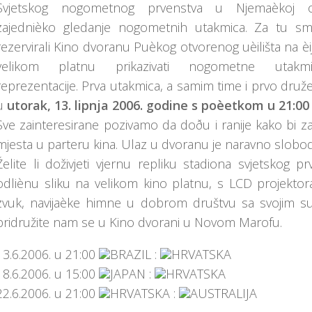
Svjetskog nogometnog prvenstva u Njemaèkoj org
zajednièko gledanje nogometnih utakmica. Za tu s
rezervirali Kino dvoranu Puèkog otvorenog uèilišta na
velikom platnu prikazivati nogometne utakm
reprezentacije. Prva utakmica, a samim time i prvo druže
u
utorak, 13. lipnja 2006. godine s poèetkom u 21:00 
Sve zainteresirane pozivamo da doðu i ranije kako bi za
mjesta u parteru kina. Ulaz u dvoranu je naravno slobo
Želite li doživjeti vjernu repliku stadiona svjetskog p
odliènu sliku na velikom kino platnu, s LCD projektor
zvuk, navijaèke himne u dobrom društvu sa svojim s
pridružite nam se u Kino dvorani u Novom Marofu.
13.6.2006. u 21:00
BRAZIL :
HRVATSKA
18.6.2006. u 15:00
JAPAN :
HRVATSKA
22.6.2006. u 21:00
HRVATSKA :
AUSTRALIJA