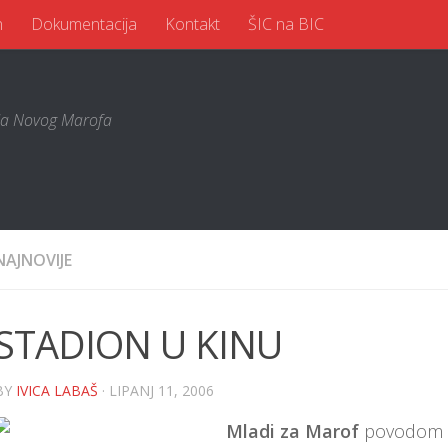
n
Dokumentacija
Kontakt
ŠIC na BIC
a Novog Marofa
NAJNOVIJE
STADION U KINU
BY
IVICA LABAŠ
· LIPANJ 11, 2006
Mladi za Marof
povodom o