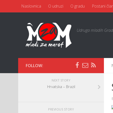
Naslovnica
O udruzi
O gradu
Postani čla
Udruga mladih Grad
FOLLOW:
NEXT STORY
Hrvatska – Brazil
PREVIOUS STORY