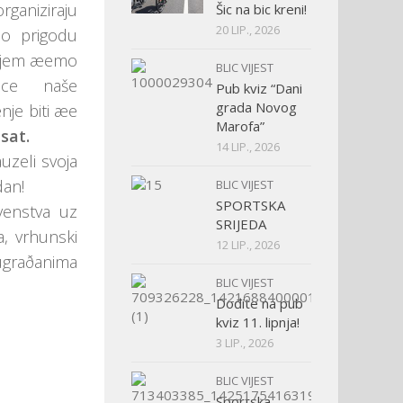
aniziraju
Šic na bic kreni!
20 LIP., 2026
mo prigodu
 èijem æemo
BLIC VIJEST
ice naše
Pub kviz “Dani
grada Novog
nje biti æe
Marofa”
sat.
14 LIP., 2026
uzeli svoja
dan!
BLIC VIJEST
SPORTSKA
rvenstva uz
SRIJEDA
a, vrhunski
12 LIP., 2026
ugraðanima
BLIC VIJEST
Dođite na pub
kviz 11. lipnja!
3 LIP., 2026
BLIC VIJEST
Sportska