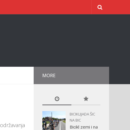
MORE
BICIKLIJADA ŠIC
NA BIC
državanja
Bicikl zemi i na