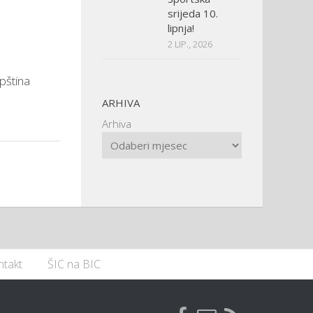
srijeda 10.
lipnja!
2 LIP., 2026
pština
ARHIVA
Arhiva
ntakt
ŠIC na BIC