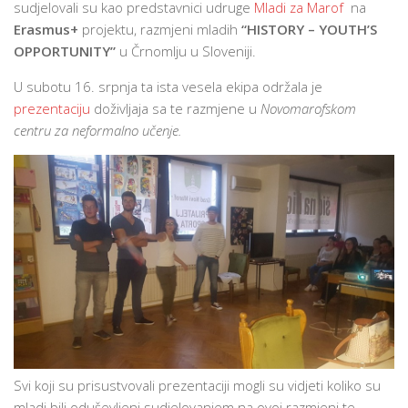
sudjelovali su kao predstavnici udruge
Mladi za Marof
na
Erasmus+
projektu, razmjeni mladih
“HISTORY – YOUTH’S
OPPORTUNITY”
u Črnomlju u Sloveniji.
U subotu 16. srpnja ta ista vesela ekipa održala je
prezentaciju
doživljaja sa te razmjene u
Novomarofskom
centru za neformalno učenje.
Svi koji su prisustvovali prezentaciji mogli su vidjeti koliko su
mladi bili oduševljeni sudjelovanjem na ovoj razmjeni te