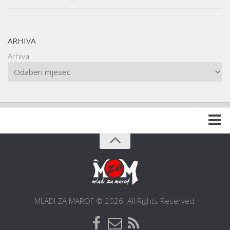
ARHIVA
Arhiva
Naslovnica
O udruzi
O gradu
Postani član
MLADI ZA MAROF © 2026. All Rights Reserved.
Dokumentacija