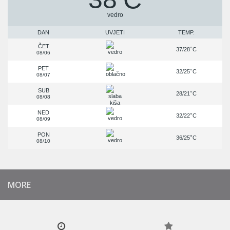
vedro
DAN
UVJETI
TEMP.
ČET
°
37/28
C
08/06
PET
°
32/25
C
08/07
SUB
°
28/21
C
08/08
NED
°
32/22
C
08/09
PON
°
36/25
C
08/10
MORE