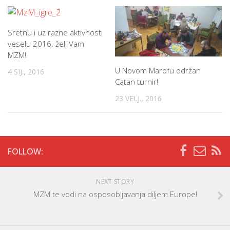
Sretnu i uz razne aktivnosti
veselu 2016. želi Vam
MZM!
U Novom Marofu održan
4 SIJ., 2016
Catan turnir!
23 VELJ., 2016
FOLLOW:
NEXT STORY
MZM te vodi na osposobljavanja diljem Europe!