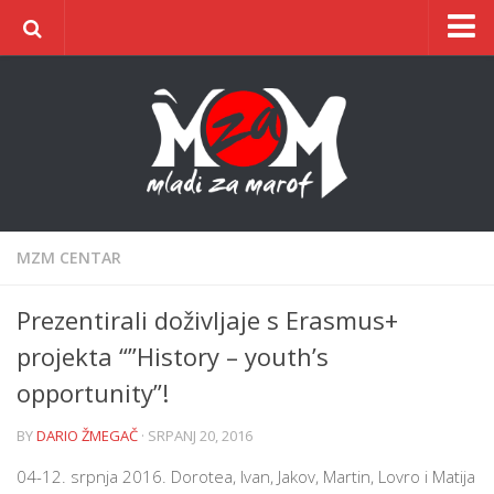
Naslovnica
O udruzi
O gradu
Postani član
Dokumentacija
MZM CENTAR
Kontakt
Prezentirali doživljaje s Erasmus+
ŠIC na BIC
projekta “”History – youth’s
opportunity”!
BY
DARIO ŽMEGAČ
· SRPANJ 20, 2016
04-12. srpnja 2016. Dorotea, Ivan, Jakov, Martin, Lovro i Matija