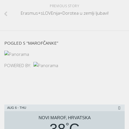
PREVIOUS STORY
Erasmus+sLOVEnija=Dorotea u zemlji ljubavi!
POGLED S “MAROFČANKE”
POWERED BY:
AUG 6 - THU
NOVI MAROF, HRVATSKA
38
C
°