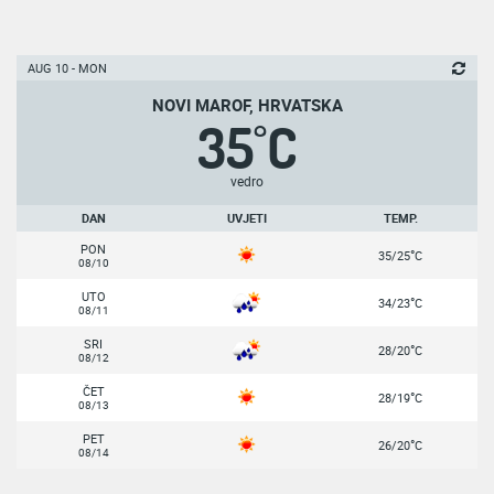
AUG 10 - MON
NOVI MAROF, HRVATSKA
35
C
°
vedro
DAN
UVJETI
TEMP.
PON
°
35/25
C
08/10
UTO
°
34/23
C
08/11
SRI
°
28/20
C
08/12
ČET
°
28/19
C
08/13
PET
°
26/20
C
08/14