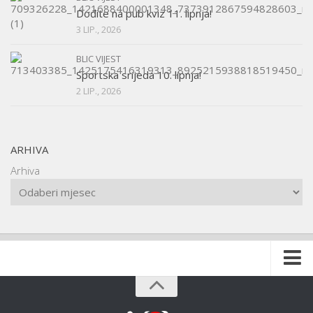
Dođite na pub kviz 11. lipnja!
3 LIP., 2026
BLIC VIJEST
Sportska srijeda 10. lipnja!
2 LIP., 2026
ARHIVA
Arhiva
Naslovnica