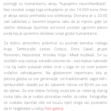
pomogli su humanitarnu akciju “Kupujemo neurofeedback”.
Kao rezultat svega toga prikupljeno je oko 14.000 kuna čime
je akcija zaista premašila sva očekivanja. Dvorana je u 20:00
sati zablistala u šarenim bojama, tako da je mjesto gdje se
obično dokazuje športska izvrsnost postalo ogromni plesni
podij koji je spremno dočekao svoje goste humanitarce.
Za dobru atmosferu pobrinuli su poznati bendovi našega
kraja: Tamburaški sastav Corpus, Dora Sakač, grupe
Fenomen, Hepicentar, Kronika, Vizija i Mladi mužikaši. Svi su
izvođači svoj nastup odradili volonterski – bez ikakve naknade
i na taj način pokazali veliko srce s toga im se ovim putem
srdačno zahvaljujemo. Na glazbenom repertoaru bila je
plesna glazba za sve generacije: od tradicionalnih zagorskih i
tamburaških skladbi pa do zabavnih hitova od 80-tih pa sve
do danas. Za one željne čvršćeg zvuka bilo je i dobrog starog
rocka tako da je svatko pronašao nešto za sebe. Fotografije
će svakako ispričati više od tisuću riječi stoga vas pozivamo
da ih razgledate u našoj
foto-galeriji
.