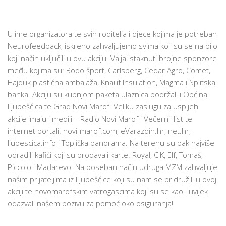
U ime organizatora te svih roditelja i djece kojima je potreban
Neurofeedback, iskreno zahvaljujemo svima koji su se na bilo
koji način uključili u ovu akciju. Valja istaknuti brojne sponzore
među kojima su: Bodo šport, Carlsberg, Cedar Agro, Comet,
Hajduk plastična ambalaža, Knauf Insulation, Magma i Splitska
banka. Akciju su kupnjom paketa ulaznica podržali i Općina
Ljubeščica te Grad Novi Marof. Veliku zaslugu za uspijeh
akcije imaju i mediji – Radio Novi Marof i Večernji list te
internet portali: novi-marof.com, eVarazdin.hr, net.hr,
ljubescica.info i Toplička panorama. Na terenu su pak najviše
odradili kafići koji su prodavali karte: Royal, CIK, Elf, Tomaš,
Piccolo i Mađarevo. Na poseban način udruga MZM zahvaljuje
našim prijateljima iz Ljubeščice koji su nam se pridružili u ovoj
akciji te novomarofskim vatrogascima koji su se kao i uvijek
odazvali našem pozivu za pomoć oko osiguranja!