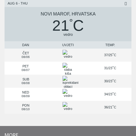
AUG 6 - THU
NOVI MAROF, HRVATSKA
21
C
°
vedro
DAN
UVJETI
TEMP.
ČET
°
37/25
C
08/06
PET
°
31/23
C
08/07
SUB
°
30/23
C
08/08
NED
°
34/23
C
08/09
PON
°
36/21
C
08/10
MORE