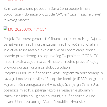
Svim ženama smo povodom Dana žena podijelili male
poklončiće – domaće proizvode OPG-a “Kuća magične trave”
iz Novog Marofa.
Projekt “Vrt nove generacije” financiran je preko Natječaja za
osnaživanje mladih i organizacija mladih u vođenju lokalnih
inicijativa za rješavanje ekoloških kriza i promicanja rodne
pravde provedenog u sklopu većeg EU projekta “ECOALITY:
mladi i lokalna zajednica za klimatsku i rodnu pravdu” kojeg
provodi udruga Forum za slobodu odgoja.
Projekt ECOALITY je financiran kroz Program za obrazovanje o
razvoju i podizanje svijesti Europske komisije (DEAR program)
koji promiče i omogućuje aktivno uključivanje građana EU-a,
posebice mladih, u pitanja razvoja i rješavanje globalnih
izazova na lokalnoj i globalnoj razini, a sufinanciran je i od
strane Ureda za udruge Vlade Republike Hrvatske.