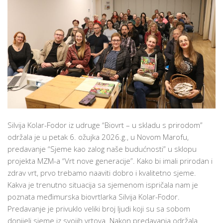
Silvija Kolar-Fodor iz udruge “Biovrt – u skladu s prirodom”
održala je u petak 6. ožujka 2026.g., u Novom Marofu,
predavanje “Sjeme kao zalog naše budućnosti” u sklopu
projekta MZM-a “Vrt nove generacije”. Kako bi imali prirodan i
zdrav vrt, prvo trebamo naaviti dobro i kvalitetno sjeme.
Kakva je trenutno situacija sa sjemenom ispričala nam je
poznata međimurska biovrtlarka Silvija Kolar-Fodor.
Predavanje je privuklo veliki broj ljudi koji su sa sobom
donijeli sjeme iz svojih vrtova. Nakon predavanja održala