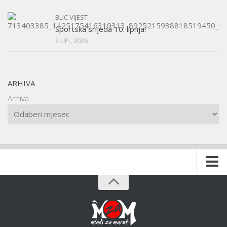
BLIC VIJEST
Sportska srijeda 10. lipnja!
2 LIP., 2026
ARHIVA
Arhiva
Naslovnica
O udruzi
O gradu