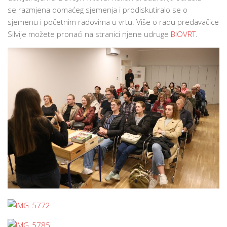
se razmjena domaćeg sjemenja i prodiskutiralo se o
sjemenu i početnim radovima u vrtu. Više o radu predavačice
Silvije možete pronaći na stranici njene udruge
BIOVRT
.