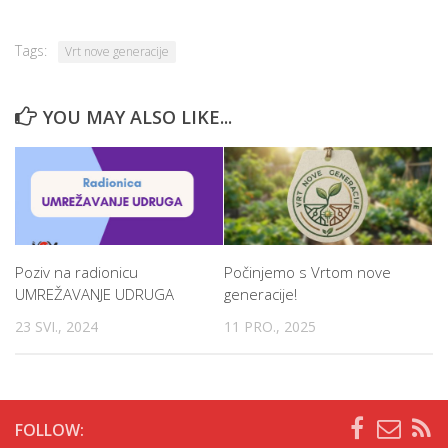
Tags:
Vrt nove generacije
YOU MAY ALSO LIKE...
Poziv na radionicu
Počinjemo s Vrtom nove
UMREŽAVANJE UDRUGA
generacije!
23 SVI., 2024
11 PRO., 2025
FOLLOW: