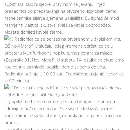
supstrata, dubini sjetve, pravilnom zalijevanju i njezi
presadnica do presađivanja na otvoreno. Isprobati ćemo
razne tehnike sijanja sjemena u klijališta. Sudionici će moći
razmjeniti vlastita iskustva, svaki savjet je dobrodošao.
Možete donijeti i svoje sjeme.
Radionica će se održati na otvorenom u školskom vrtu
OŠ Novi Marof. U slučaju lošeg vremena održati će se u
prostoru Multifunkcionalnog kulturnog centra za mlade
(Zagorska 31, Novi Marof). U subotu 14. ožujka se okupljamo
kod centra za mlade, odakle idemo zajedno do vrta.
Radionica počinje u 10:00 sati. Predviđeno trajanje radionice
je 90 minuta.
Do kraja travnja održati će se više predavanja/radionica,
slobodno se priključite kad god želite.
Uzgoj vlastite hrane u vrtu nije samo hobi, već i put prema
zdravijem načinu prehrane. Sve više ljudi shvaća važnost
konzumiranja svježe ubrane, neprskane i organski uzgojene
hrane.
Uzgoj vlastite hrane u vrtu potiče zajednički duh i suradnju