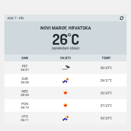
AUG 7 - FRI
NOVI MAROF, HRVATSKA
26
C
°
isprekidani oblaci
DAN
UVJETI
TEMP.
PET
°
30/23
C
08/07
SUB
°
29/21
C
08/08
NED
°
32/23
C
08/09
PON
°
37/23
C
08/10
UTO
°
33/23
C
08/11