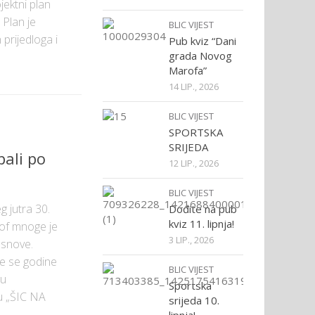
jektni plan
 Plan je
BLIC VIJEST
prijedloga i
Pub kviz “Dani
grada Novog
Marofa”
14 LIP., 2026
BLIC VIJEST
SPORTSKA
SRIJEDA
pali po
12 LIP., 2026
BLIC VIJEST
g jutra 30.
Dođite na pub
kviz 11. lipnja!
rof mnoge je
3 LIP., 2026
e snove.
ve se godine
BLIC VIJEST
gu
Sportska
u „ŠIC NA
srijeda 10.