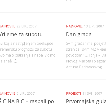
NAJNOVIJE
28 LIP., 2007
NAJNOVIJE
13 LIP., 2007
Vrijeme za subotu
Dan grada
Svi koji s nestrpljenjem oèekujete
Svim graðanima, posjetit
vremensku prognozu za subotu…
stranica i svim MZM-iæi
evo malo olakšanja s neba: Vidimo
povodom 13. lipnja – D
se znaèi 🙂
Novog Marofa i blagdan
Antuna Padovanskog
NAJNOVIJE
6 LIP., 2007
PROJEKTI
11 SVI., 2007
ŠIC NA BIC – raspali po
Prvomajska gula