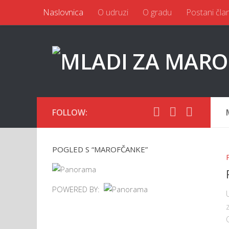
Naslovnica
O udruzi
O gradu
Postani čla
FOLLOW:
POGLED S “MAROFČANKE”
POWERED BY: