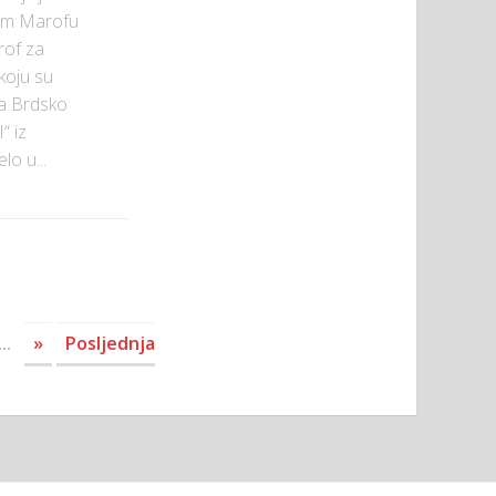
vom Marofu
rof za
koju su
sa Brdsko
“ iz
lo u...
...
»
Posljednja