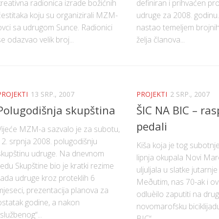
kreativna radionica izrade božićnih
definiran i prihvaćen pro
čestitaka koju su organizirali MZM-
udruge za 2008. godinu.
ovci sa udrugom Sunce. Radionici
nastao temeljem brojnih 
se odazvao velik broj...
želja članova...
PROJEKTI
13 SRP., 2007
PROJEKTI
2 SRP., 2007
Polugodišnja skupština
ŠIC NA BIC – ras
pedali
Vijeće MZM-a sazvalo je za subotu,
12. srpnja 2008. polugodišnju
Kiša koja je tog subotnje
skupštinu udruge. Na dnevnom
lipnja okupala Novi Ma
redu Skupštine bio je kratki rezime
uljuljala u slatke jutarnj
rada udruge kroz proteklih 6
Meðutim, nas 70-ak i o
mjeseci, prezentacija planova za
odluèilo zaputiti na dru
ostatak godine, a nakon
novomarofsku biciklijad
„službenog“...
BIC“....