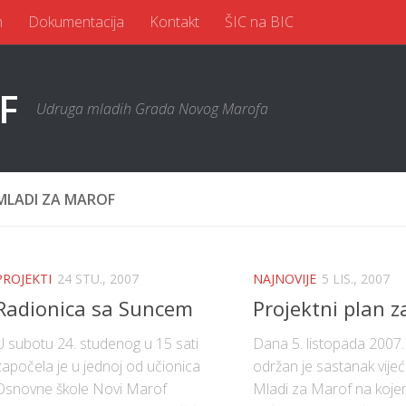
n
Dokumentacija
Kontakt
ŠIC na BIC
Udruga mladih Grada Novog Marofa
MLADI ZA MAROF
PROJEKTI
24 STU., 2007
NAJNOVIJE
5 LIS., 2007
Radionica sa Suncem
Projektni plan z
U subotu 24. studenog u 15 sati
Dana 5. listopada 2007.
započela je u jednoj od učionica
održan je sastanak vije
Osnovne škole Novi Marof
Mladi za Marof na koje