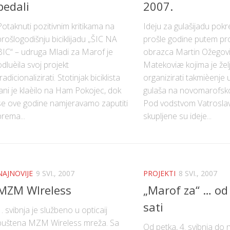
pedali
2007.
Potaknuti pozitivnim kritikama na
Ideju za gulašijadu pokre
prošlogodišnju biciklijadu „ŠIC NA
prošle godine putem pr
BIC“ – udruga Mladi za Marof je
obrazca Martin Ožegovi
odluèila svoj projekt
Matekoviæ kojima je želj
radicionalizirati. Stotinjak biciklista
organizirati takmièenje
lani je klaèilo na Ham Pokojec, dok
gulaša na novomarofskoj
se ove godine namjeravamo zaputiti
Pod vodstvom Vatrosla
prema...
skupljene su ideje...
NAJNOVIJE
9 SVI., 2007
PROJEKTI
8 SVI., 2007
MZM WIreless
„Marof za“ … od
sati
1. svibnja je službeno u opticaij
puštena MZM Wireless mreža. Sa
Od petka, 4. svibnja do n