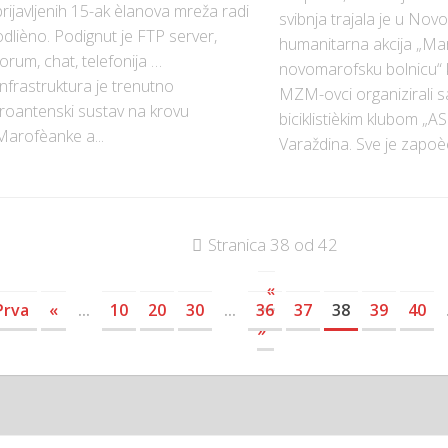
prijavljenih 15-ak èlanova mreža radi
svibnja trajala je u No
odlièno. Podignut je FTP server,
humanitarna akcija „Ma
forum, chat, telefonija …
novomarofsku bolnicu“ 
Infrastruktura je trenutno
MZM-ovci organizirali 
troantenski sustav na krovu
biciklistièkim klubom „ASI
Marofèanke a...
Varaždina. Sve je zapoèe
Stranica 38 od 42
«
Prva
«
...
10
20
30
...
36
37
38
39
40
»