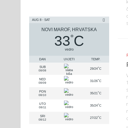
AUG 8 - SAT
NOVI MAROF, HRVATSKA
33
C
°
vedro
DAN
UVJETI
TEMP.
SUB
°
29/24
C
08/08
NED
°
31/26
C
08/09
PON
°
35/21
C
08/10
UTO
°
35/24
C
08/11
SRI
°
27/22
C
08/12