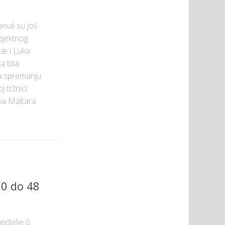
nuli su još
ojektnog
æ i Luka
a bila
 u spremanju
 tržnici.
va Maltara
 0 do 48
edjelje 6.