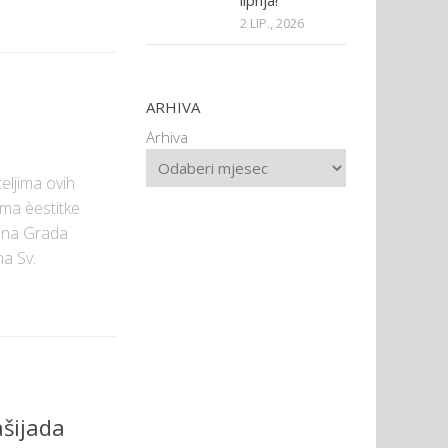
lipnja!
2 LIP., 2026
ARHIVA
Arhiva
eljima ovih
ma èestitke
ana Grada
a Sv.
šijada