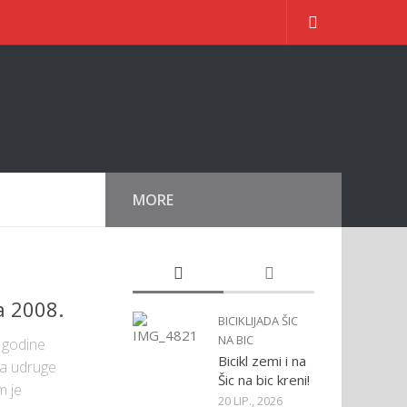
MORE
a 2008.
BICIKLIJADA ŠIC
NA BIC
 godine
Bicikl zemi i na
ća udruge
Šic na bic kreni!
m je
20 LIP., 2026