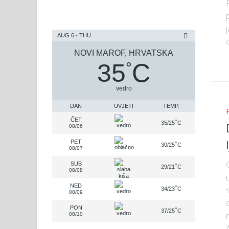
AUG 6 - THU
NOVI MAROF, HRVATSKA
35
C
°
vedro
DAN
UVJETI
TEMP.
ČET
°
35/25
C
08/06
PET
°
30/25
C
08/07
SUB
°
29/21
C
08/08
NED
°
34/23
C
08/09
PON
°
37/25
C
08/10