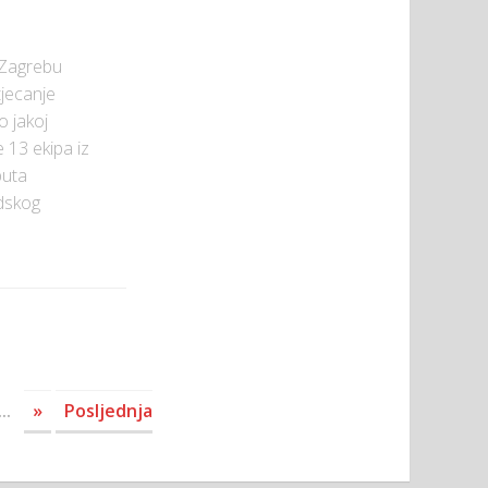
u Zagrebu
jecanje
o jakoj
e 13 ekipa iz
puta
adskog
...
»
Posljednja