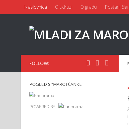
Naslovnica
O udruzi
O gradu
Postani čla
FOLLOW:
POGLED S “MAROFČANKE”
POWERED BY: