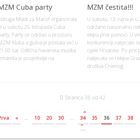
MZM Cuba party
MZM čestita!!!
Udruga Mladi za Marof organizirala
U subotu, 13. rujna je 
je u subotu 25. listopada Cuba
održano nacionalno nat
party. Party se održao u prostoru
ekipa prve pomoći. U vrl
MZM Kluba a gužva je postala već u
konkurenciji natjecalo s
21:00 sat. Odlična havanska muzika
cijele Hrvatske. Po prvi 
izmamila je posjetitelje na...
natjecala se i ekipa Gr
društva Crvenog...
Stranica 36 od 42
«
Prva
«
...
10
20
30
...
34
35
36
37
38
»