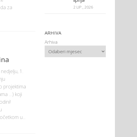
lipnja!
ada za
2 LIP., 2026
ARHIVA
Arhiva
ina
edjelju, 1.
nju
 o projektima
jama …) koji
dini!
u
četkom u...