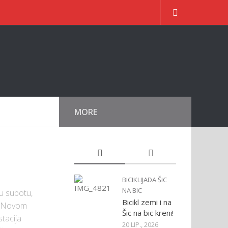
MORE
BICIKLIJADA ŠIC
NA BIC
u subotu,
Bicikl zemi i na
 u Novom
Šic na bic kreni!
tacija
20 LIP., 2026