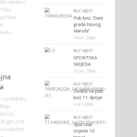
čku veselicu
ofska
BLIC VIJEST
rad Novi
Pub kviz “Dani
grada Novog
ih
Marofa”
eđu...
14 LIP., 2026
BLIC VIJEST
SPORTSKA
SRIJEDA
12 LIP., 2026
ajna
BLIC VIJEST
a
Dođite na pub
kviz 11. lipnja!
 za nedjelju,
3 LIP., 2026
dišnju
tina je
BLIC VIJEST
druge, a na
Sportska
ana uspješno
srijeda 10.
te