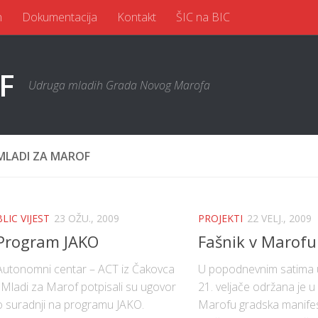
n
Dokumentacija
Kontakt
ŠIC na BIC
Udruga mladih Grada Novog Marofa
MLADI ZA MAROF
BLIC VIJEST
23 OŽU., 2009
PROJEKTI
22 VELJ., 2009
Program JAKO
Fašnik v Marofu
Autonomni centar – ACT iz Čakovca
U popodnevnim satima 
i Mladi za Marof potpisali su ugovor
21. veljače održana je
o suradnji na programu JAKO.
Marofu gradska manifes