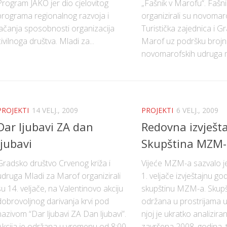
Program JAKO jer dio cjelovitog
„Fašnik v Marofu“. Fašni
programa regionalnog razvoja i
organizirali su novomar
jačanja sposobnosti organizacija
Turistička zajednica i G
civilnoga društva. Mladi za...
Marof uz podršku brojn
novomarofskih udruga m
PROJEKTI
14 VELJ., 2009
PROJEKTI
6 VELJ., 2009
Dar ljubavi ZA dan
Redovna izvješt
ljubavi
Skupština MZM-
Gradsko društvo Crvenog križa i
Vijeće MZM-a sazvalo je
udruga Mladi za Marof organizirali
1. veljače izvještajnu go
su 14. veljače, na Valentinovo akciju
skupštinu MZM-a. Skupš
dobrovoljnog darivanja krvi pod
održana u prostrijama u
nazivom “Dar ljubavi ZA Dan ljubavi”.
njoj je ukratko analizir
Akcija je održana u vremenu od 8:00
završena 2008. godina, 