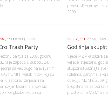
o...
predstavljen program r
2009....
PROJEKTI
6 VELJ., 2009
BLIC VIJEST
27 SIJ., 2009
Cro Trash Party
Godišnja skupšt
Sezonu partya za 2009. godinu
Vijeće MZM-a saziva za n
MZM je započo u subotu, 24.
veljače izvještajnu godiš
siječnja sa već dugo najavljivanim
skupštinu! Saznajte sve
TRASHOM! Hrvatski hitovi koji su
(izletima, partyima, akci
pali u zaborav izmješani sa
očekuju MZM u 2009. go
najnovijim biserima show biz
Skupština će se održati 
tvornice glazbe okupili su...
prostojiama MZM-a s po