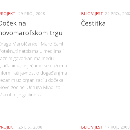
PROJEKTI
29 PRO., 2008
BLIC VIJEST
24 PRO., 200
Doček na
Čestitka
novomarofskom trgu
Drage Marofčanke i Marofčani!
Potaknuti natpisima u medijima i
raznim govorkanjima među
građanima, osjećamo se dužnima
informirati javnost o događanjima
vezanim uz organizaciju dočeka
Nove godine. Udruga Mladi za
Marof tri je godine za...
PROJEKTI
26 LIS., 2008
BLIC VIJEST
17 RUJ., 2008