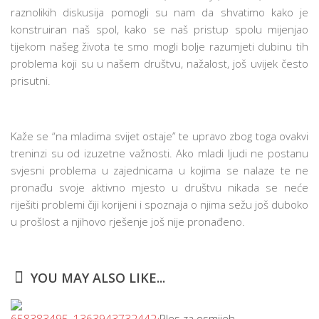
raznolikih diskusija pomogli su nam da shvatimo kako je
konstruiran naš spol, kako se naš pristup spolu mijenjao
tijekom našeg života te smo mogli bolje razumjeti dubinu tih
problema koji su u našem društvu, nažalost, još uvijek često
prisutni.
Kaže se “na mladima svijet ostaje” te upravo zbog toga ovakvi
treninzi su od izuzetne važnosti. Ako mladi ljudi ne postanu
svjesni problema u zajednicama u kojima se nalaze te ne
pronađu svoje aktivno mjesto u društvu nikada se neće
riješiti problemi čiji korijeni i spoznaja o njima sežu još duboko
u prošlost a njihovo rješenje još nije pronađeno.
YOU MAY ALSO LIKE...
Ples za osmijeh –