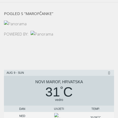
POGLED S “MAROFČANKE”
POWERED BY:
AUG 9 - SUN
NOVI MAROF, HRVATSKA
31
C
°
vedro
DAN
UVJETI
TEMP.
NED
°
31/26
C