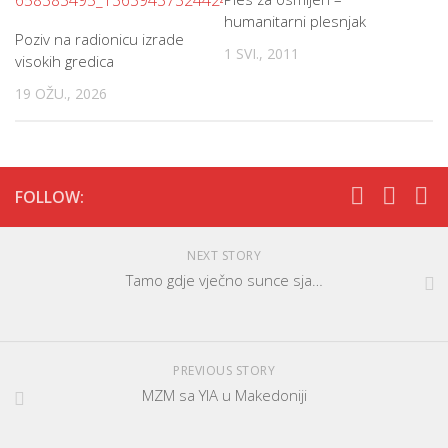
humanitarni plesnjak
Poziv na radionicu izrade
1 SVI., 2011
visokih gredica
19 OŽU., 2026
FOLLOW:
NEXT STORY
Tamo gdje vječno sunce sja…
PREVIOUS STORY
MZM sa YIA u Makedoniji