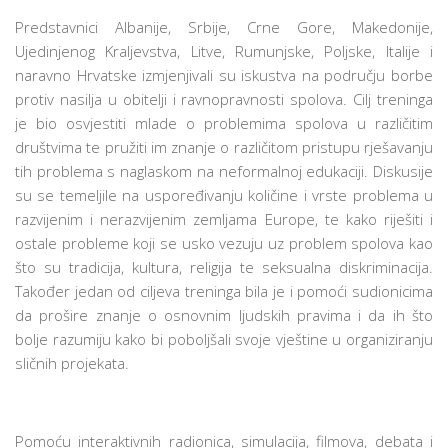
Predstavnici Albanije, Srbije, Crne Gore, Makedonije,
Ujedinjenog Kraljevstva, Litve, Rumunjske, Poljske, Italije i
naravno Hrvatske izmjenjivali su iskustva na području borbe
protiv nasilja u obitelji i ravnopravnosti spolova. Cilj treninga
je bio osvjestiti mlade o problemima spolova u različitim
društvima te pružiti im znanje o različitom pristupu rješavanju
tih problema s naglaskom na neformalnoj edukaciji. Diskusije
su se temeljile na uspoređivanju količine i vrste problema u
razvijenim i nerazvijenim zemljama Europe, te kako riješiti i
ostale probleme koji se usko vezuju uz problem spolova kao
što su tradicija, kultura, religija te seksualna diskriminacija.
Također jedan od ciljeva treninga bila je i pomoći sudionicima
da prošire znanje o osnovnim ljudskih pravima i da ih što
bolje razumiju kako bi poboljšali svoje vještine u organiziranju
sličnih projekata.
Pomoću interaktivnih radionica, simulacija, filmova, debata i