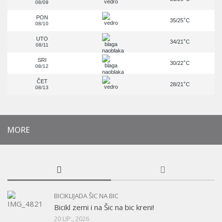
08/09
PON
°
35/25
C
08/10
UTO
°
34/21
C
08/11
SRI
°
30/22
C
08/12
ČET
°
28/21
C
08/13
MORE
BICIKLIJADA ŠIC NA BIC
Bicikl zemi i na Šic na bic kreni!
20 LIP., 2026