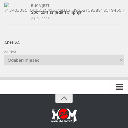
BLIC VIJEST
Sportska srijeda 10. lipnja!
2 LIP., 2026
ARHIVA
Arhiva
Naslovnica
O udruzi
O gradu