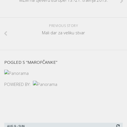
MZM na sjeveru Europe! 13.-21. travnja 2013.
PREVIOUS STORY
Mali dar za veliku stvar
POGLED S “MAROFČANKE”
POWERED BY:
AUG 9 - SUN