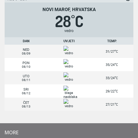
NOVI MAROF, HRVATSKA
28
C
°
vedro
DAN
UVJETI
TEMP.
NED
°
31/27
C
08/09
PON
°
35/24
C
08/10
UTO
°
33/24
C
08/11
SRI
°
29/22
C
08/12
ČET
°
27/21
C
08/13
MORE