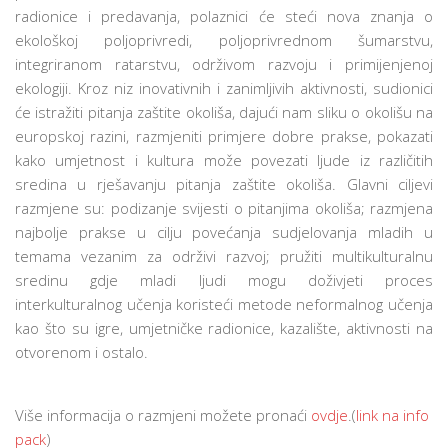
radionice i predavanja, polaznici će steći nova znanja o
ekološkoj poljoprivredi, poljoprivrednom šumarstvu,
integriranom ratarstvu, održivom razvoju i primijenjenoj
ekologiji. Kroz niz inovativnih i zanimljivih aktivnosti, sudionici
će istražiti pitanja zaštite okoliša, dajući nam sliku o okolišu na
europskoj razini, razmjeniti primjere dobre prakse, pokazati
kako umjetnost i kultura može povezati ljude iz različitih
sredina u rješavanju pitanja zaštite okoliša. Glavni ciljevi
razmjene su: podizanje svijesti o pitanjima okoliša; razmjena
najbolje prakse u cilju povećanja sudjelovanja mladih u
temama vezanim za održivi razvoj; pružiti multikulturalnu
sredinu gdje mladi ljudi mogu doživjeti proces
interkulturalnog učenja koristeći metode neformalnog učenja
kao što su igre, umjetničke radionice, kazalište, aktivnosti na
otvorenom i ostalo.
Više informacija o razmjeni možete pronaći
ovdje
.(
link na info
pack
)