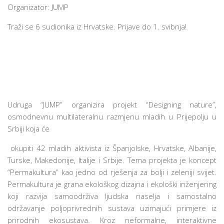
Organizator
: JUMP
Traži se
6 sudionika
iz Hrvatske. Prijave do
1. svibnja
!
Udruga “JUMP” organizira projekt “Designing nature”,
osmodnevnu multilateralnu razmjenu mladih u Prijepolju u
Srbiji koja će
okupiti 42 mladih aktivista iz Španjolske, Hrvatske, Albanije,
Turske, Makedonije, Italije i Srbije. Tema projekta je koncept
“Permakultura” kao jedno od rješenja za bolji i zeleniji svijet.
Permakultura je grana ekološkog dizajna i ekološki inženjering
koji razvija samoodrživa ljudska naselja i samostalno
održavanje poljoprivrednih sustava uzimajući primjere iz
prirodnih ekosustava. Kroz neformalne, interaktivne