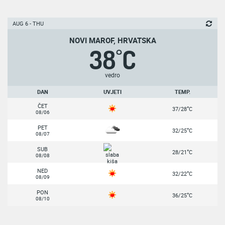
AUG 6 - THU
NOVI MAROF, HRVATSKA
38
C
°
vedro
DAN
UVJETI
TEMP.
ČET
°
37/28
C
08/06
PET
°
32/25
C
08/07
SUB
°
28/21
C
08/08
NED
°
32/22
C
08/09
PON
°
36/25
C
08/10