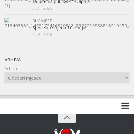
Dođite na pub kviz 11. lipnja!
3 LIP., 2026
BLIC VIJEST
Sportska srijeda 10. lipnja!
2 LIP., 2026
ARHIVA
Arhiva
Naslovnica
O udruzi