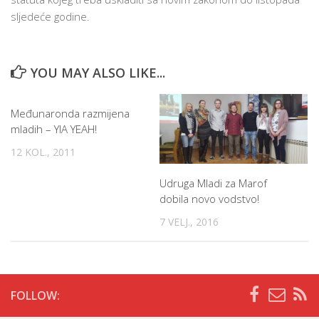
sljedeće godine.
YOU MAY ALSO LIKE...
Međunaronda razmijena
mladih – YIA YEAH!
12 KOL., 2011
Udruga Mladi za Marof
dobila novo vodstvo!
7 VELJ., 2016
FOLLOW: