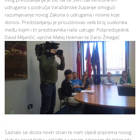
udrugama s područja Varaždinske županije omogući
razumijevanje novog Zakona o udrugama i novine koje
donosi. Predstavljanju je prisustvovao velik broj sudionika
među kojim i tri predstavnika naše udruge: Potpredsjednik
David Miljančić, vijećnik Matej Hokman te Dario Žmegač.
.
Saznalo se dosta novih stvari te nam slijedi priprema novog
statuta kojeg treba uskladiti sa novim zakonom do listopada