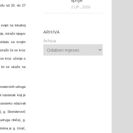
lipnja!
rofu od 20.
do 27
2 LIP., 2026
svijet na lokalnoj
ARHIVA
nje, istraže njegov
Arhiva
 skladu sa svojim
istražit će se kroz
 se kroz učenje o
te im se ukaže na
i amaterskih udruga
i sastanak koji je
sastanku odazvali
), g. Skenderović
(
udruga ribiča
), g.
utnima je g. Uroić,