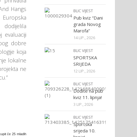
prihvatila
 And Hangs
BLIC VIJEST
ra Europska
Pub kviz “Dani
grada Novog
dodijelila
Marofa”
 evaluaciji
14 LIP., 2026
zbog dobre
BLIC VIJEST
logije koja
SPORTSKA
nje lokalne
SRIJEDA
projekta ne
12 LIP., 2026
u.”
BLIC VIJEST
Dođite na pub
kviz 11. lipnja!
3 LIP., 2026
BLIC VIJEST
Sportska
srijeda 10.
upit će 25 mladih