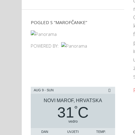
POGLED S “MAROFČANKE”
POWERED BY:
AUG 9 - SUN
NOVI MAROF, HRVATSKA
31
C
°
vedro
DAN
UVJETI
TEMP.
O