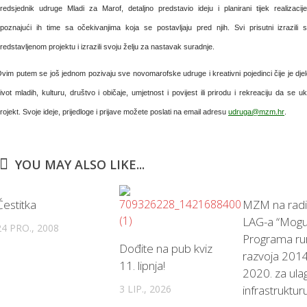
redsjednik udruge Mladi za Marof, detaljno predstavio ideju i planirani tijek realizaci
poznajući ih time sa očekivanjima koja se postavljaju pred njih. Svi prisutni izrazili
redstavljenom projektu i izrazili svoju želju za nastavak suradnje.
vim putem se još jednom pozivaju sve novomarofske udruge i kreativni pojedinci čije je dj
ivot mladih, kulturu, društvo i običaje, umjetnost i povijest ili prirodu i rekreaciju da se uk
rojekt. Svoje ideje, prijedloge i prijave možete poslati na email adresu
udruga@mzm.hr
.
YOU MAY ALSO LIKE...
Čestitka
MZM na radi
LAG-a “Mogu
24 PRO., 2008
Programa ru
Dođite na pub kviz
razvoja 2014
11. lipnja!
2020. za ula
3 LIP., 2026
infrastruktur