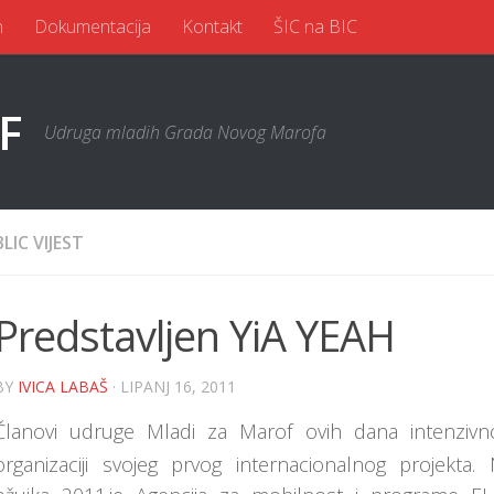
n
Dokumentacija
Kontakt
ŠIC na BIC
Udruga mladih Grada Novog Marofa
BLIC VIJEST
Predstavljen YiA YEAH
BY
IVICA LABAŠ
· LIPANJ 16, 2011
Članovi udruge Mladi za Marof ovih dana intenziv
organizaciji svojeg prvog internacionalnog projekta.