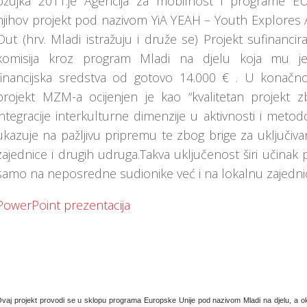
ožujka 2011.je Agencija za mobilnost i programe EU 
njihov projekt pod nazivom YiA YEAH – Youth Explores
Out (hrv. Mladi istražuju i druže se) Projekt sufinanci
komisija kroz program Mladi na djelu koja mu je 
financijska sredstva od gotovo 14.000 € . U konačnoj
projekt MZM-a ocijenjen je kao “kvalitetan projekt 
integracije interkulturne dimenzije u aktivnosti i metodo
ukazuje na pažljivu pripremu te zbog brige za uključiva
zajednice i drugih udruga.Takva uključenost širi učinak 
samo na neposredne sudionike već i na lokalnu zajednic
PowerPoint prezentacija
vaj projekt provodi se u sklopu programa Europske Unije pod nazivom Mladi na djelu, a ok