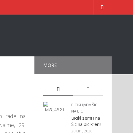
MORE
BICIKLIJADA ŠIC
NA BIC
no rade na
Bicikl zemi i na
Šic na bic kreni!
 Naime, 29.
20 LIP., 2026