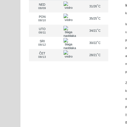
NED
l
°
31/26
C
08/09
k
PON
°
35/25
C
08/10
I
UTO
°
34/21
C
r
08/11
p
SRI
°
30/22
C
08/12
i
ČET
°
28/21
C
a
08/13
n
p
Z
k
o
p
(
B