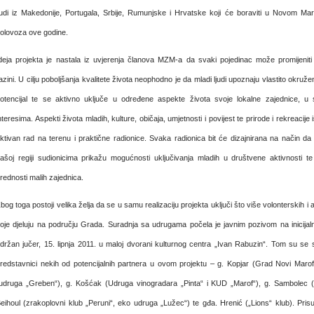
judi iz Makedonije, Portugala, Srbije, Rumunjske i Hrvatske koji će boraviti u Novom Ma
olovoza ove godine.
deja projekta je nastala iz uvjerenja članova MZM-a da svaki pojedinac može promijeniti 
azini.
U cilju poboljšanja kvalitete života neophodno je da mladi ljudi upoznaju vlastito okruže
otencijal te se aktivno uključe u određene aspekte života svoje lokalne zajednice, u
nteresima. Aspekti života mladih, kulture, običaja, umjetnosti i povijest te prirode i rekreacije 
ktivan rad na terenu i praktične radionice.
Svaka radionica bit će dizajnirana na način da
ašoj regiji sudionicima prikažu mogućnosti uključivanja mladih u društvene aktivnosti 
rednosti malih zajednica.
bog toga postoji velika želja da se u samu realizaciju projekta uključi što više volonterskih 
oje djeluju na području Grada. Suradnja sa udrugama počela je javnim pozivom na inicijaln
držan jučer,
15. lipnja 2011.
u maloj dvorani kulturnog centra „Ivan Rabuzin“. Tom su se 
redstavnici nekih od potencijalnih partnera u ovom projektu – g. Kopjar (Grad Novi Marof
udruga „
Greben
“), g. Košćak (Udruga vinogradara „
Pinta
“ i KUD „
Marof
“), g. Sambolec 
eihoul (zrakoplovni klub „
Peruni
“, eko udruga „
Lužec
“) te gđa. Hrenić („
Lions
“ klub). Pris