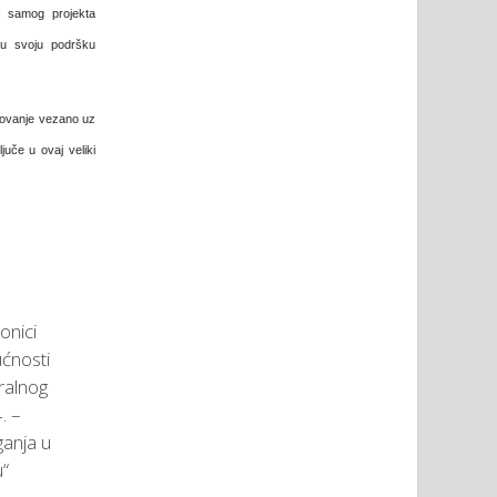
je samog projekta
 su svoju podršku
elovanje vezano uz
ljuče u ovaj veliki
onici
ćnosti
ralnog
. –
ganja u
u“