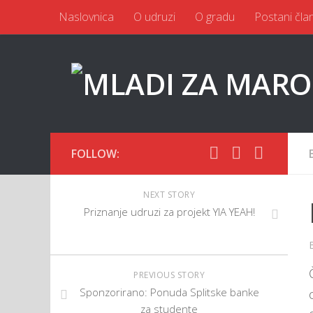
Naslovnica
O udruzi
O gradu
Postani čla
FOLLOW:
NEXT STORY
Priznanje udruzi za projekt YIA YEAH!
PREVIOUS STORY
Sponzorirano: Ponuda Splitske banke
za studente