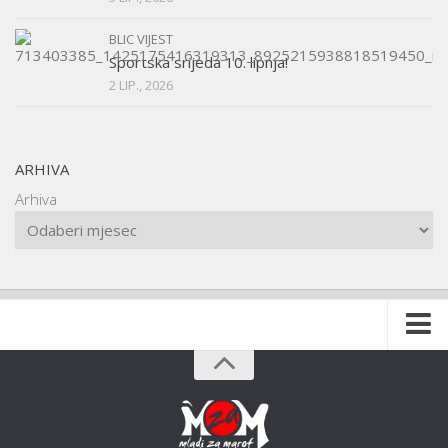
BLIC VIJEST
Sportska srijeda 10. lipnja!
2 LIP., 2026
ARHIVA
Arhiva
Naslovnica
O udruzi
O gradu