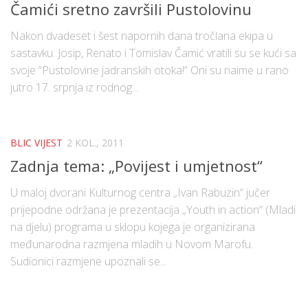
Čamići sretno završili Pustolovinu
Nakon dvadeset i šest napornih dana tročlana ekipa u
sastavku: Josip, Renato i Tomislav Čamić vratili su se kući sa
svoje “Pustolovine jadranskih otoka!” Oni su naime u rano
jutro 17. srpnja iz rodnog...
BLIC VIJEST
2 KOL., 2011
Zadnja tema: „Povijest i umjetnost“
U maloj dvorani Kulturnog centra „Ivan Rabuzin“ jučer
prijepodne održana je prezentacija „Youth in action“ (Mladi
na djelu) programa u sklopu kojega je organizirana
međunarodna razmjena mladih u Novom Marofu.
Sudionici razmjene upoznali se...