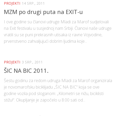
PROJEKTI
14 SRP., 2011
MZM po drugi puta na EXIT-u
I ove godine su članovi udruge Mladi za Marof sudjelovali
na Exit festivalu u susjednoj nam Srbiji. Članovi naše udruge
vratili su se puni prekrasnih utisaka iz ravne Vojvodine,
prvenstveno zahvaljujući dobrim ljudima koje...
PROJEKTI
3 SRP., 2011
ŠIC NA BIC 2011.
Šestu godinu za redom udruga Mladi za Marof organizirala
je novomarofsku biciklijadu „ŠIC NA BIC“ koja se ove
godine vozila pod sloganom: „Kilometri se nižu, biciklisti
stižu!“. Okupljanje je započelo u 8:00 sati od...