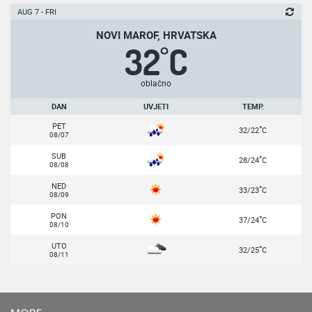
AUG 7 - FRI
NOVI MAROF, HRVATSKA
32
C
°
oblačno
DAN
UVJETI
TEMP.
PET
°
32/22
C
08/07
SUB
°
28/24
C
08/08
NED
°
33/23
C
08/09
PON
°
37/24
C
08/10
UTO
°
32/25
C
08/11