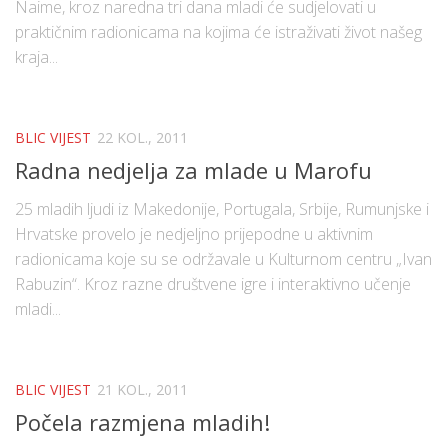
Naime, kroz naredna tri dana mladi će sudjelovati u
praktičnim radionicama na kojima će istraživati život našeg
kraja...
BLIC VIJEST
22 KOL., 2011
Radna nedjelja za mlade u Marofu
25 mladih ljudi iz Makedonije, Portugala, Srbije, Rumunjske i
Hrvatske provelo je nedjeljno prijepodne u aktivnim
radionicama koje su se održavale u Kulturnom centru „Ivan
Rabuzin“. Kroz razne društvene igre i interaktivno učenje
mladi...
BLIC VIJEST
21 KOL., 2011
Počela razmjena mladih!