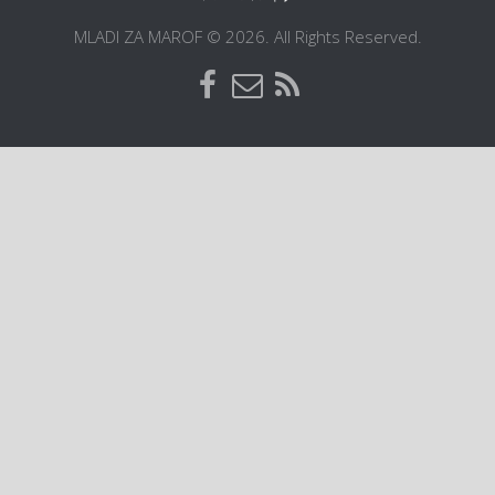
Postani član
MLADI ZA MAROF © 2026. All Rights Reserved.
Dokumentacija
Kontakt
ŠIC na BIC