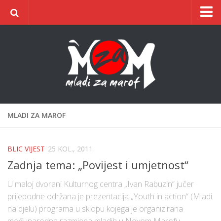
Naslovnica
O udruzi
O gradu
Postani član
Dokumentacija
MLADI ZA MAROF
Kontakt
ŠIC na BIC
BLIC VIJEST
25 KOL., 2011
Zadnja tema: „Povijest i umjetnost“
U maloj dvorani Kulturnog centra „Ivan Rabuzin“ jučer
prijepodne održana je prezentacija „Youth in action“ (Mladi
na djelu) programa u sklopu kojega je organizirana