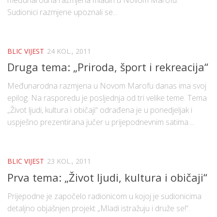
međunarodna razmjena mladih u Novom Marofu.
Sudionici razmjene upoznali se...
BLIC VIJEST
24 KOL., 2011
Druga tema: „Priroda, šport i rekreacija“
Međunarodna razmjena u Novom Marofu danas ima svoj
epilog. Na rasporedu je posljednja od tri velike teme. Tema
„Život ljudi, kultura i običaji“ odrađena je u ponedjeljak i
uspješno prezentirana jučer u prijepodnevnim satima....
BLIC VIJEST
23 KOL., 2011
Prva tema: „Život ljudi, kultura i običaji“
Prijepodne je započelo radionicom u kojoj je sudionicima
detaljno objašnjen projekt „Mladi istražuju i druže se!“.