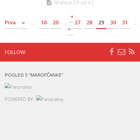
Stranica 29 od 42
«
Prva
«
...
10
20
...
27
28
29
30
31
...
»
FOLLOW:
POGLED S “MAROFČANKE”
POWERED BY: