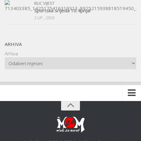
BLIC VIJEST
Sportska srijeda 10. lipnja!
2 LIP., 2026
ARHIVA
Arhiva
Naslovnica
O udruzi
O gradu