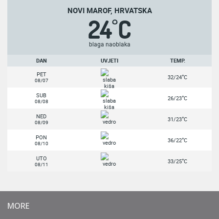
NOVI MAROF, HRVATSKA
24
C
°
blaga naoblaka
DAN
UVJETI
TEMP.
PET
°
32/24
C
08/07
SUB
°
26/23
C
08/08
NED
°
31/23
C
08/09
PON
°
36/22
C
08/10
UTO
°
33/25
C
08/11
MORE