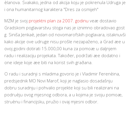
èlanova. Svakako, jedna od akcija koju je pokrenula Udruga je
i ona humanitarnog karaktera "Dres za osmijeh"
MZM je svoj
projektni plan za 2007. godinu
veæ dostavio
Gradskom poglavarstvu stoga nas je iznimno obradovao gost
g. Siniša Jenkaè, jedan od novomarofskih poglavara, istaknuvši
kako akcije ove udruge nisu prošle nezapaženo, a Grad æe u
ovoj godini dotirati 15.000,00 kuna za pomoæ u daljnjem
radu i realizaciju projekata. Takoðer, podržati æe dodatno i
one ideje koje æe biti na korist svih graðana.
O radu i suradnji s mladima govorio je i Vladimir Ferenèina,
predsjednik MO Novi Marof, koji je naglasio dosadašnju
dobru suradnju i pohvalio projekte koji su bili realizirani na
podruèju ovog mjesnog odbora, a u kojima je svoju pomoæ,
struènu i financijsku, pružio i ovaj mjesni odbor.