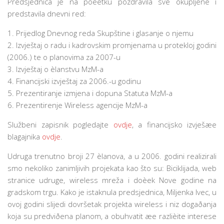
Predsjednica je na poèetku pozdravila sve okupljene i
predstavila dnevni red:
1. Prijedlog Dnevnog reda Skupštine i glasanje o njemu
2. Izvještaj o radu i kadrovskim promjenama u protekloj godini
(2006.) te o planovima za 2007-u
3. Izvještaj o èlanstvu MzM-a
4. Financijski izvještaj za 2006.-u godinu
5. Prezentiranje izmjena i dopuna Statuta MzM-a
6. Prezentirenje Wireless agencije MzM-a
Službeni zapisnik pogledajte
ovdje
, a financijsko izvješæe
blagajnika
ovdje
.
Udruga trenutno broji 27 èlanova, a u 2006. godini realizirali
smo nekoliko zanimljivih projekata kao što su: Biciklijada, web
stranice udruge, wireless mreža i doèek Nove godine na
gradskom trgu. Kako je istaknula predsjednica, Miljenka Ivec, u
ovoj godini slijedi dovršetak projekta wireless i niz dogaðanja
koja su predviðena planom, a obuhvatit æe razlièite interese