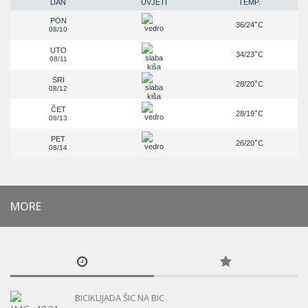
DAN
UVJETI
TEMP.
PON
°
36/24
C
08/10
UTO
°
34/23
C
08/11
SRI
°
28/20
C
08/12
ČET
°
28/19
C
08/13
PET
°
26/20
C
08/14
MORE
BICIKLIJADA ŠIC NA BIC