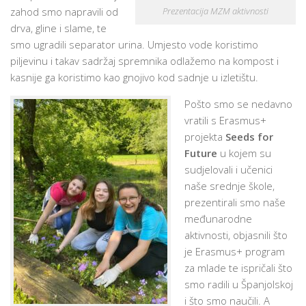
zahod smo napravili od
Prezentacija MZM aktivnosti
drva, gline i slame, te
smo ugradili separator urina. Umjesto vode koristimo
piljevinu i takav sadržaj spremnika odlažemo na kompost i
kasnije ga koristimo kao gnojivo kod sadnje u izletištu.
Pošto smo se nedavno
vratili s Erasmus+
projekta
Seeds for
Future
u kojem su
sudjelovali i učenici
naše srednje škole,
prezentirali smo naše
međunarodne
aktivnosti, objasnili što
je Erasmus+ program
za mlade te ispričali što
smo radili u Španjolskoj
i što smo naučili. A