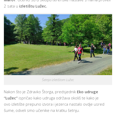
2 sata u
izletištu Lužec.
Šetnja izletištom Lužec
Nakon što je Zdravko Štorga, predsjednik
Eko udruge
“Lužec”
ispričao kako udruga održava okoliš te kako je
ovo izletište prepuno izvora i jezerca nastalo ovdje usred
šume, odveli smo učenike na kratku šetnju.