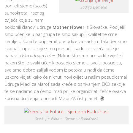
ponijeli sjeme (s
eeds
)
Sadnja sjemenja
suncokreta i raznog
cvijeća koje su nam
poklonili članovi udruge
Mother Flower
iz Slovačke. Podijelili
smo učenike u par grupa te smo sakupili kvalitetne crne
zemlje u šumi te pripremili posudice za sadnju. Također smo
iskopali rupe u koje smo presadili sadnice cvijeća koje je
nabavila
Eko udruga Lužec.
Nakon što smo presadili cvijeće i
nakon što je svaki učenik posadio sjeme u svoju posudicu,
sve smo dobro zalijali vodom iz potoka u nadi da ćemo
uskoro vidjeti kako će niknuti novi cvijet u našim posudicama!
Udruga Mladi za Marof sada kreće s osnivanjem EKO sekcije
te se nadamo da ćemo imati prilike organizirati češće ovakva
korisna druženja u prirodi! Mladi ZA čist planet!
🌍
Seeds for Future – Sjeme za Budućnost