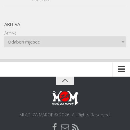
ARHIVA
Arhiva
Naslovnica
O udruzi
O gradu
Postani član
MLADI ZA MAROF © 2026. All Rights Reserved.
Dokumentacija