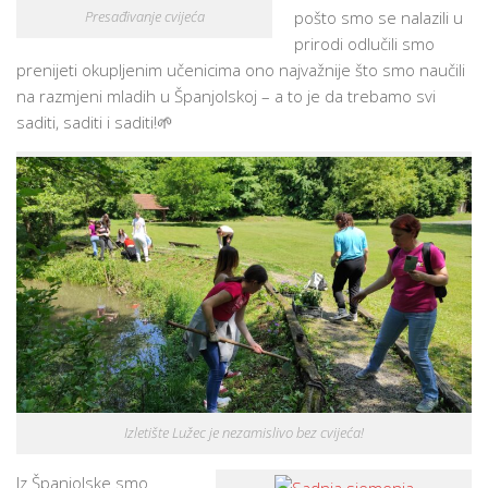
Presađivanje cvijeća
pošto smo se nalazili u
prirodi odlučili smo
prenijeti okupljenim učenicima ono najvažnije što smo naučili
na razmjeni mladih u Španjolskoj – a to je da trebamo svi
saditi, saditi i saditi!
🌱
Izletište Lužec je nezamislivo bez cvijeća!
Iz Španjolske smo