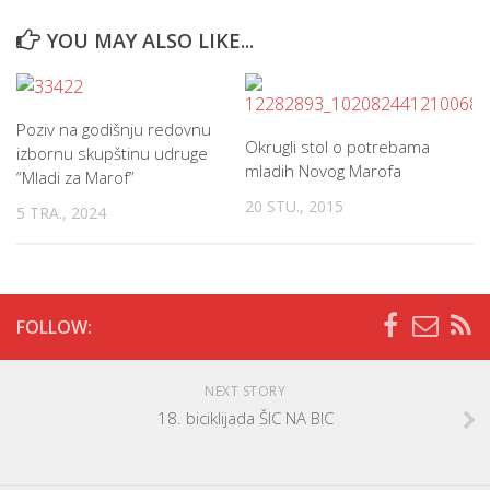
YOU MAY ALSO LIKE...
Poziv na godišnju redovnu
Okrugli stol o potrebama
izbornu skupštinu udruge
mladih Novog Marofa
“Mladi za Marof”
20 STU., 2015
5 TRA., 2024
FOLLOW:
NEXT STORY
18. biciklijada ŠIC NA BIC