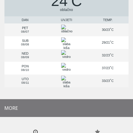
24
C
oblačno
DAN
UVJETI
TEMP.
PET
°
30/23
C
08/07
SUB
°
29/21
C
08/08
NED
°
32/23
C
08/09
PON
°
37/23
C
08/10
UTO
°
33/23
C
08/11
MORE