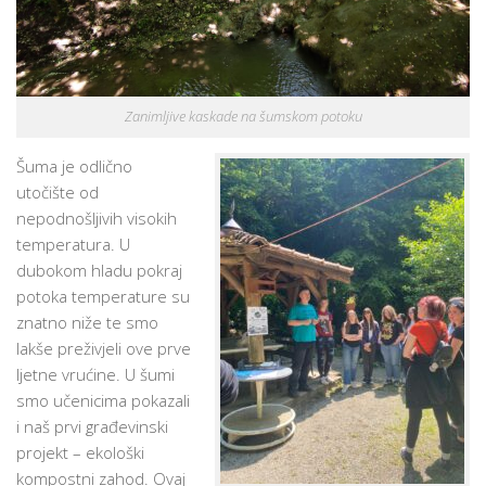
Zanimljive kaskade na šumskom potoku
Šuma je odlično
utočište od
nepodnošljivih visokih
temperatura. U
dubokom hladu pokraj
potoka temperature su
znatno niže te smo
lakše preživjeli ove prve
ljetne vrućine. U šumi
smo učenicima pokazali
i naš prvi građevinski
projekt – ekološki
kompostni zahod. Ovaj