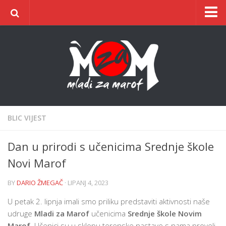
Naslovnica
O udruzi
O gradu
Postani član
Dokumentacija
BLIC VIJEST
Kontakt
Dan u prirodi s učenicima Srednje škole
ŠIC na BIC
Novi Marof
BY
DARIO ŽMEGAČ
· LIPANJ 4, 2023
U petak 2. lipnja imali smo priliku predstaviti aktivnosti naše
udruge
Mladi za Marof
učenicima
Srednje škole Novim
Marof
. Učenici su u sklopu terenske nastave s nama proveli