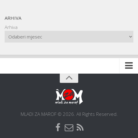
ARHIVA
Arhiva
Naslovnica
O udruzi
O gradu
Postani član
MLADI ZA MAROF © 2026. All Rights Reserved.
Dokumentacija
Kontakt