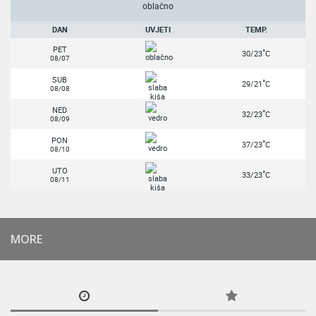
oblačno
DAN
UVJETI
TEMP.
PET
°
30/23
C
08/07
SUB
°
29/21
C
08/08
NED
°
32/23
C
08/09
PON
°
37/23
C
08/10
UTO
°
33/23
C
08/11
MORE