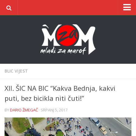
Naslovnica
O udruzi
O gradu
Postani član
Dokumentacija
BLIC VIJEST
Kontakt
XII. ŠIC NA BIC “Kakva Bednja, kakvi
ŠIC na BIC
puti, bez bicikla niti čuti!”
BY
DARIO ŽMEGAČ
· SRPANJ 5, 2017