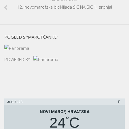
12. novomarofska biciklijada ŠIC NA BIC 1. srpnja!
POGLED S “MAROFČANKE”
POWERED BY:
AUG 7 - FRI
NOVI MAROF, HRVATSKA
24
C
°