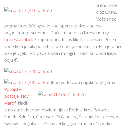
Krenulo se
kroz Granu i
Možđenec
prema Ljubešćici gdje je kod sportske dvorane bio
organiziran prvi odmor. Dočekali su nas članovi udruge
Ljubeška mladež
koji su priredili još klipića iz pekare Polje i
vode koja je bila potrebna po opet jakom suncu. Bilo je vruće
iako je cijelu noć padala kiša i mnogi biciklisti su dobili lijepu
boju 🙂
Pod v
odstvom najiskusnijeg tima
Policijske
postaje Novi
Marof
klačili
smo dalje desnom obalom rijeke Bednje kroz Rakovec,
Kapelu Kalničku, Čurilovec, Pišćanovec, Škarnik, Lovrentovec,
Svibovec do Jalševca Svibovečkog gdje smo prošli preko