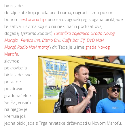
biciklijade,
detalje rute koja je bila pred nama, nagradili smo poklon
bonom
restorana Lipi
autora ovogodišnjeg slogana biciklijade
te zahvalili svima koji su na neki način podržali ovaj
događaj
Ljekarna Zubović,
Turistička zajednica Grada Novog
Marofa
,
Pivnica Inn
,
Bistro Brk
,
Caffe bar Elf
,
DVD Novi
Marof
,
Radio Novi marof
i dr.
Tada je u ime
grada Novog
Marofa
,
glavnog
pokrovitelja
biciklijade, sve
prisutne
pozdravio
gradonačelnik
Siniša Jenkač i
na njegov je
krenula još
jedna biciklijada s Trga hrvatske državnosti u Novom Marofu.