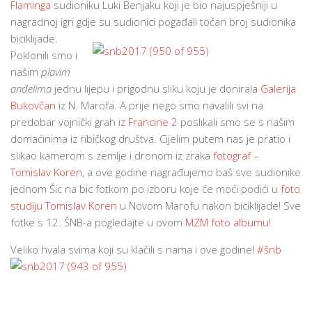
Flaminga
sudioniku Luki Benjaku koji je bio najuspješniji u
nagradnoj igri gdje su sudionici pogađali točan broj sudionika
biciklijade.
Poklonili smo i
našim
plavim
anđelima
jednu lijepu i prigodnu sliku koju je donirala
Galerija
Bukovčan
iz N. Marofa. A prije nego smo navalili svi na
predobar vojnički grah iz
Francine 2
poslikali smo se s našim
domaćinima iz ribičkog društva. Cijelim putem nas je pratio i
slikao kamerom s zemlje i dronom iz zraka
fotograf –
Tomislav Koren
, a ove godine nagrađujemo baš sve sudionike
jednom Šic na bic fotkom po izboru koje će moći podići u
foto
studiju Tomislav Koren
u Novom Marofu nakon biciklijade! Sve
fotke s 12. ŠNB-a pogledajte u ovom
MZM foto albumu
!
Veliko hvala svima koji su klačili s nama i ove godine!
#šnb