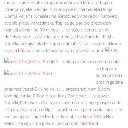
mosta i zaokrenuli natrag prema Novom Marofu drugom
stranom rijeke Bednje. Nizala su se mirna naselja Donja i
Gornja Poljana, Grešćevina, Retkovec Svibovečki i Tuhovec
sve do grada Varaždinske Toplice gdje je bio predviđen
najduži odmor od 30 minuta. U parkiću u centru grada
dočekale su nas dvije lokalne udruge
Put Prirode
i
TUM –
Toplička udruga mladih
koji su odmah najavili svoju biciklijadu
Lajk za bajk
koja se održava odmah sljedeće subote!
Iz V. Toplica odmorni krećemo dalje
po lijepom
suncu a kaoi i
prošlih godina
prati nas veseli DJ Nino Valjak u prepoznatljivom žutom
kombiju tvrtke Piškor d.o.o. Kroz Boričevec i Hrastovec
Toplički, Petkovec i Orehovec stižemo do zadnjeg uspona do
Oštrica, skrenemo u Ključ i spuštamo se prema cilju biciklijade
na samoj obali rijeke Bednje. kod ribičke kuće
ŠRD-a Novi
Marof
! Na cilju smo predali poklon bon
Fast food