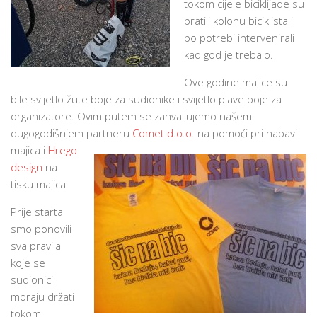
tokom cijele biciklijade su
pratili kolonu biciklista i
po potrebi intervenirali
kad god je trebalo.
Ove godine majice su
bile svijetlo žute boje za sudionike i svijetlo plave boje za
organizatore. Ovim putem se zahvaljujemo našem
dugogodišnjem partneru
Comet d.o.o
. na pomoći pri nabavi
majica i
Hrego
design
na
tisku majica.
Prije starta
smo ponovili
sva pravila
koje se
sudionici
moraju držati
tokom