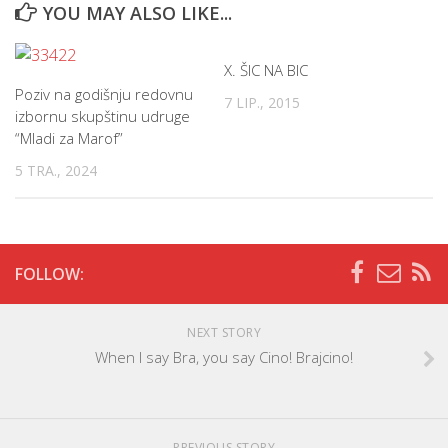
YOU MAY ALSO LIKE...
X. ŠIC NA BIC
Poziv na godišnju redovnu
7 LIP., 2015
izbornu skupštinu udruge
“Mladi za Marof”
5 TRA., 2024
FOLLOW:
NEXT STORY
When I say Bra, you say Cino! Brajcino!
PREVIOUS STORY