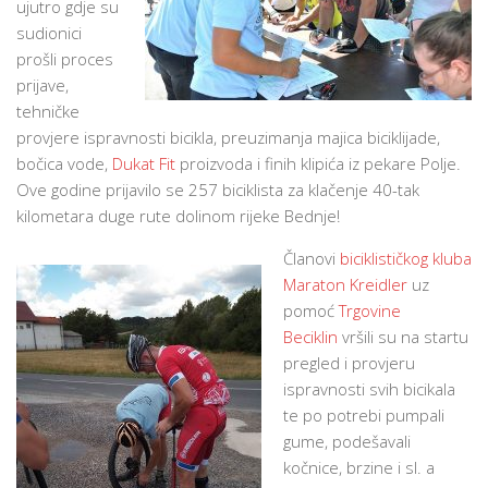
ujutro gdje su
sudionici
prošli proces
prijave,
tehničke
provjere ispravnosti bicikla, preuzimanja majica biciklijade,
bočica vode,
Dukat Fit
proizvoda i finih klipića iz pekare Polje.
Ove godine prijavilo se 257 biciklista za klačenje 40-tak
kilometara duge rute dolinom rijeke Bednje!
Članovi
biciklističkog kluba
Maraton Kreidler
uz
pomoć
Trgovine
Beciklin
vršili su na startu
pregled i provjeru
ispravnosti svih bicikala
te po potrebi pumpali
gume, podešavali
kočnice, brzine i sl. a