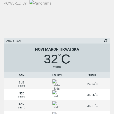
POWERED BY:
AUG 8 - SAT
NOVI MAROF, HRVATSKA
32
C
°
vedro
DAN
UVJETI
TEMP.
SUB
°
29/24
C
08/08
NED
°
31/26
C
08/09
PON
°
35/21
C
08/10