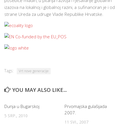
posebice mladih, u pitanja razvoja i rješavanje globalnih
izazova na lokalnoj i globalnoj razini, a sufinanciran je i od
strane Ureda za udruge Vlade Republike Hrvatske.
Tags:
Vrt nove generacije
YOU MAY ALSO LIKE...
Dunja u Bugarskoj
Prvomajska gulašijada
2007.
5 SRP., 2010
11 SVI., 2007