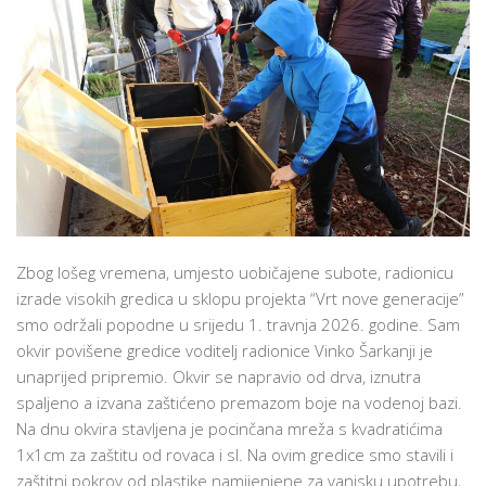
Zbog lošeg vremena, umjesto uobičajene subote, radionicu
izrade visokih gredica u sklopu projekta “Vrt nove generacije”
smo održali popodne u srijedu 1. travnja 2026. godine. Sam
okvir povišene gredice voditelj radionice Vinko Šarkanji je
unaprijed pripremio. Okvir se napravio od drva, iznutra
spaljeno a izvana zaštićeno premazom boje na vodenoj bazi.
Na dnu okvira stavljena je pocinčana mreža s kvadratićima
1x1cm za zaštitu od rovaca i sl. Na ovim gredice smo stavili i
zaštitni pokrov od plastike namijenjene za vanjsku upotrebu,