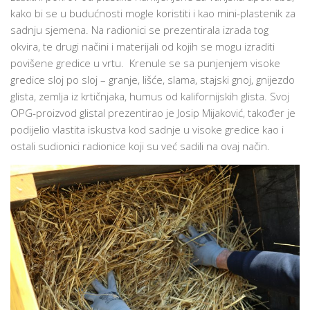
kako bi se u budućnosti mogle koristiti i kao mini-plastenik za
sadnju sjemena. Na radionici se prezentirala izrada tog
okvira, te drugi načini i materijali od kojih se mogu izraditi
povišene gredice u vrtu. Krenule se sa punjenjem visoke
gredice sloj po sloj – granje, lišće, slama, stajski gnoj, gnijezdo
glista, zemlja iz krtičnjaka, humus od kalifornijskih glista. Svoj
OPG-proizvod glistal prezentirao je Josip Mijaković, također je
podijelio vlastita iskustva kod sadnje u visoke gredice kao i
ostali sudionici radionice koji su već sadili na ovaj način.