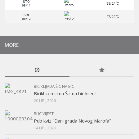
UTO
°
35/24
C
08/11
SRI
°
27/22
C
08/12
MORE
BICIKLIJADA ŠIC NA BIC
Bicikl zemi i na Šic na bic kreni!
20 LIP., 2026
BLIC VIJEST
Pub kviz “Dani grada Novog Marofa”
14 LIP., 2026