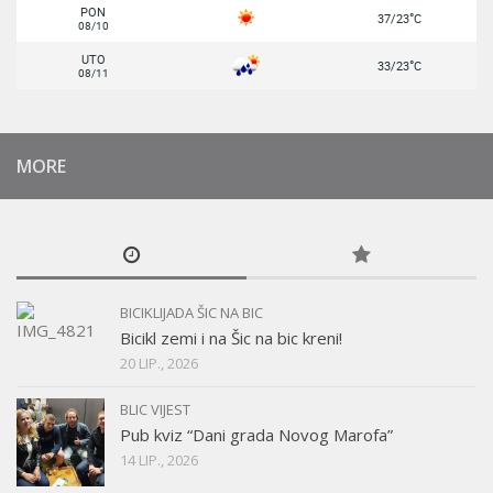
PON
°
37/23
C
08/10
UTO
°
33/23
C
08/11
MORE
BICIKLIJADA ŠIC NA BIC
Bicikl zemi i na Šic na bic kreni!
20 LIP., 2026
BLIC VIJEST
Pub kviz “Dani grada Novog Marofa”
14 LIP., 2026