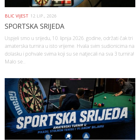
BLIC VIJEST
12 LIP., 2026
SPORTSKA SRIJEDA
Uspjeli smo u srijedu, 10. lipnja 2026. godine, održati čak tri
amaterska turnira u isto vrijeme. Hvala svim sudionicima na
dolasku i pohvale svima koji su se natjecali na sva 3 turnira!
Malo se...