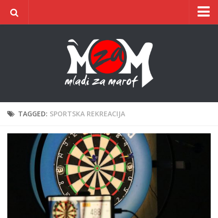
Naslovnica
O udruzi
O gradu
Postani član
Dokumentacija
TAGGED:
SPORTSKA REKREACIJA
Kontakt
ŠIC na BIC