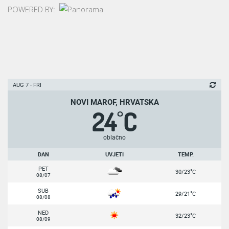
POWERED BY:
AUG 7 - FRI
NOVI MAROF, HRVATSKA
24
C
°
oblačno
DAN
UVJETI
TEMP.
PET
°
30/23
C
08/07
SUB
°
29/21
C
08/08
NED
°
32/23
C
08/09