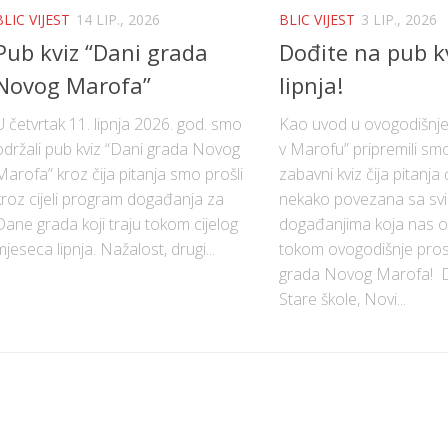
BLIC VIJEST
14 LIP., 2026
BLIC VIJEST
3 LIP., 2026
Pub kviz “Dani grada
Dođite na pub kv
Novog Marofa”
lipnja!
U četvrtak 11. lipnja 2026. god. smo
Kao uvod u ovogodišnj
održali pub kviz “Dani grada Novog
v Marofu” pripremili s
Marofa” kroz čija pitanja smo prošli
zabavni kviz čija pitanja ć
kroz cijeli program događanja za
nekako povezana sa sv
Dane grada koji traju tokom cijelog
događanjima koja nas o
mjeseca lipnja. Nažalost, drugi...
tokom ovogodišnje pro
grada Novog Marofa! D
Stare škole, Novi...