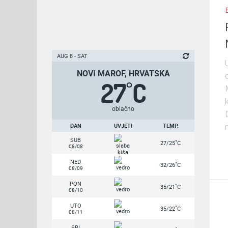
AUG 8 - SAT
NOVI MAROF, HRVATSKA
27
C
°
oblačno
DAN
UVJETI
TEMP.
SUB
°
27/25
C
08/08
NED
°
32/26
C
08/09
PON
°
35/21
C
08/10
UTO
°
35/22
C
08/11
SRI