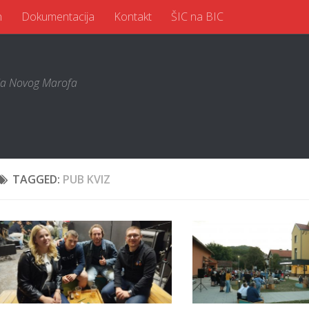
n
Dokumentacija
Kontakt
ŠIC na BIC
a Novog Marofa
TAGGED:
PUB KVIZ