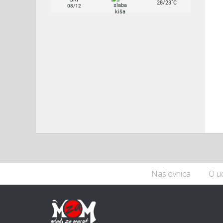
°
28/23
C
08/12
Naslovnica
O u