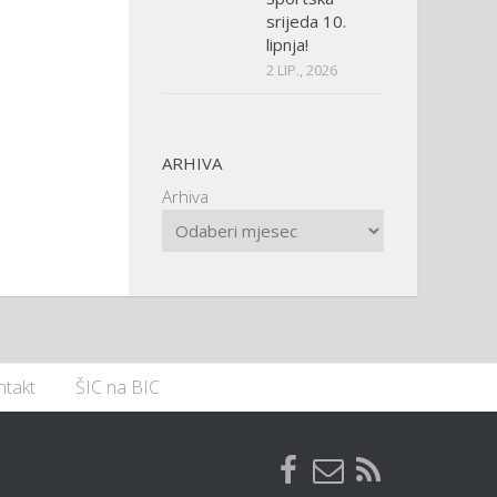
srijeda 10.
lipnja!
2 LIP., 2026
ARHIVA
Arhiva
ntakt
ŠIC na BIC