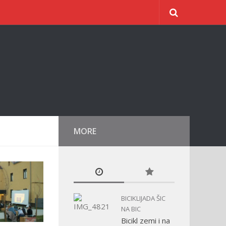
MORE
BICIKLIJADA ŠIC
NA BIC
Bicikl zemi i na