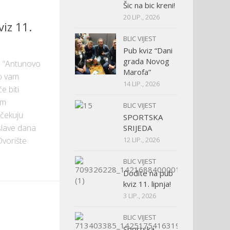
Šic na bic kreni!
20 LIP., 2026
iz 11.
BLIC VIJEST
Pub kviz “Dani
grada Novog
e “Antunovo
Marofa”
mo vam
14 LIP., 2026
e biti
im
BLIC VIJEST
čekuju
SPORTSKA
slave dana
SRIJEDA
12 LIP., 2026
vorište
BLIC VIJEST
Dođite na pub
kviz 11. lipnja!
3 LIP., 2026
BLIC VIJEST
Sportska