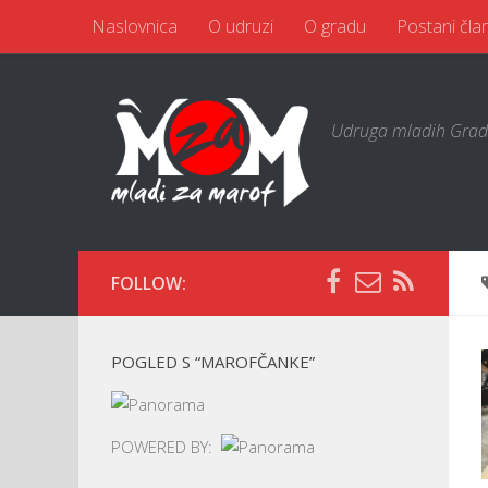
Naslovnica
O udruzi
O gradu
Postani čla
Udruga mladih Grad
FOLLOW:
POGLED S “MAROFČANKE”
POWERED BY: