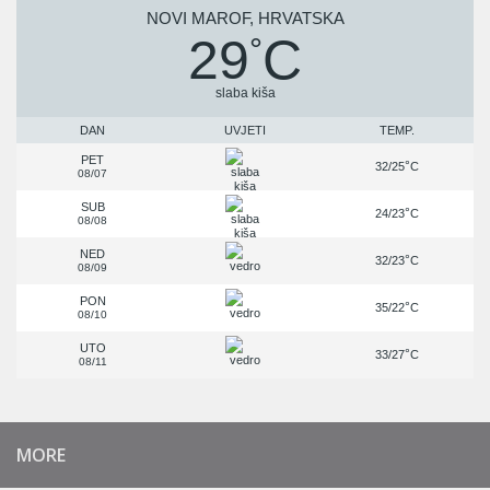
NOVI MAROF, HRVATSKA
29
C
°
slaba kiša
DAN
UVJETI
TEMP.
PET
°
32/25
C
08/07
SUB
°
24/23
C
08/08
NED
°
32/23
C
08/09
PON
°
35/22
C
08/10
UTO
°
33/27
C
08/11
MORE