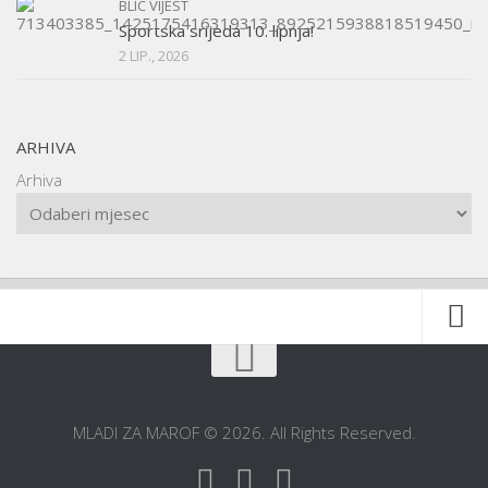
BLIC VIJEST
Sportska srijeda 10. lipnja!
2 LIP., 2026
ARHIVA
Arhiva
Naslovnica
O udruzi
MLADI ZA MAROF © 2026. All Rights Reserved.
O gradu
Postani član