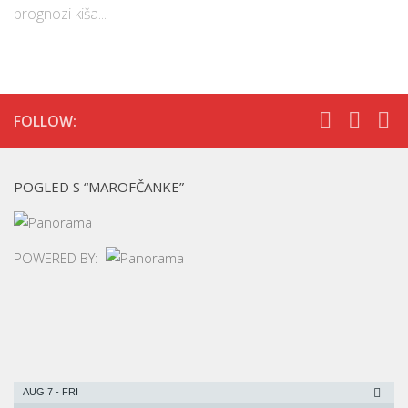
prognozi kiša...
FOLLOW:
POGLED S “MAROFČANKE”
POWERED BY:
AUG 7 - FRI