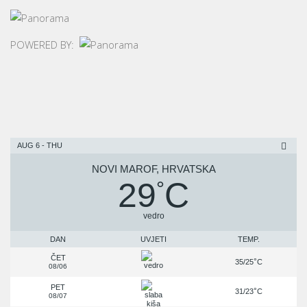
POWERED BY:
AUG 6 - THU
NOVI MAROF, HRVATSKA
29
C
°
vedro
DAN
UVJETI
TEMP.
ČET
°
35/25
C
08/06
PET
°
31/23
C
08/07