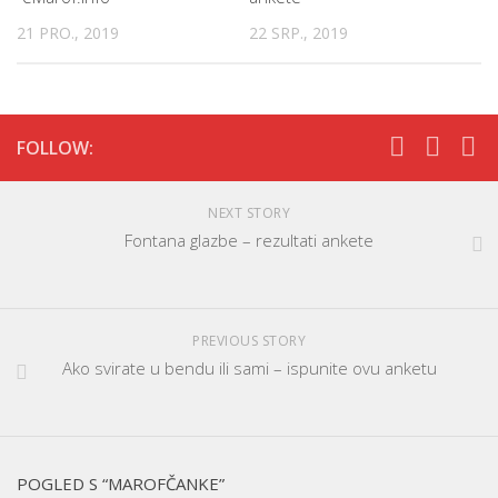
21 PRO., 2019
22 SRP., 2019
FOLLOW:
NEXT STORY
Fontana glazbe – rezultati ankete
PREVIOUS STORY
Ako svirate u bendu ili sami – ispunite ovu anketu
POGLED S “MAROFČANKE”