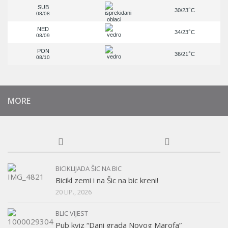
SUB
°
30/23
C
08/08
NED
°
34/23
C
08/09
PON
°
36/21
C
08/10
MORE
BICIKLIJADA ŠIC NA BIC
Bicikl zemi i na Šic na bic kreni!
20 LIP., 2026
BLIC VIJEST
Pub kviz “Dani grada Novog Marofa”