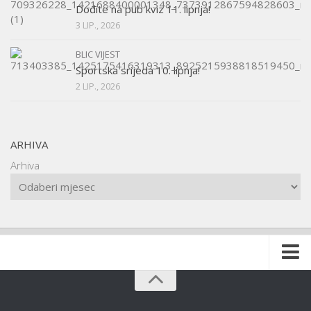
Dođite na pub kviz 11. lipnja!
3 LIP., 2026
BLIC VIJEST
Sportska srijeda 10. lipnja!
2 LIP., 2026
ARHIVA
Arhiva
Naslovnica
O udruzi