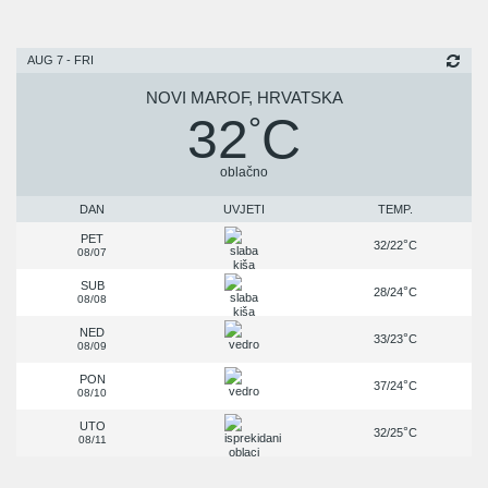
AUG 7 - FRI
NOVI MAROF, HRVATSKA
32
C
°
oblačno
DAN
UVJETI
TEMP.
PET
°
32/22
C
08/07
SUB
°
28/24
C
08/08
NED
°
33/23
C
08/09
PON
°
37/24
C
08/10
UTO
°
32/25
C
08/11