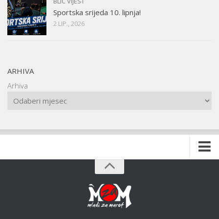
BLIC VIJEST
Sportska srijeda 10. lipnja!
2 LIP., 2026
ARHIVA
Arhiva
Naslovnica
O udruzi
O gradu