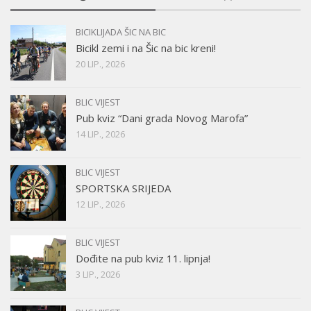
BICIKLIJADA ŠIC NA BIC
Bicikl zemi i na Šic na bic kreni!
20 LIP., 2026
BLIC VIJEST
Pub kviz “Dani grada Novog Marofa”
14 LIP., 2026
BLIC VIJEST
SPORTSKA SRIJEDA
12 LIP., 2026
BLIC VIJEST
Dođite na pub kviz 11. lipnja!
3 LIP., 2026