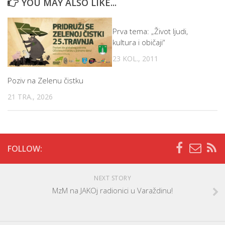
YOU MAY ALSO LIKE...
Prva tema: „Život ljudi,
kultura i običaji“
23 KOL., 2011
Poziv na Zelenu čistku
21 TRA., 2026
FOLLOW:
NEXT STORY
MzM na JAKOj radionici u Varaždinu!