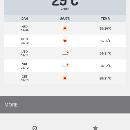
29
C
vedro
DAN
UVJETI
TEMP.
NED
°
30/26
C
08/09
PON
°
35/25
C
08/10
UTO
°
34/21
C
08/11
SRI
°
28/22
C
08/12
ČET
°
28/21
C
08/13
MORE