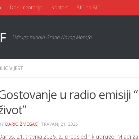
n
Dokumentacija
Kontakt
ŠIC na BIC
Udruga mladih Grada Novog Marofa
BLIC VIJEST
Gostovanje u radio emisiji 
život”
BY
DARIO ŽMEGAČ
· TRAVANJ 21, 2026
Danas, 21. travnja 2026. g., predsjednik udruge “Mladi za