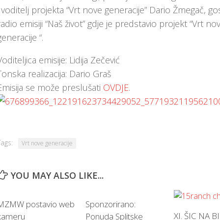
i voditelj projekta “Vrt nove generacije” Dario Žmegač, go
radio emisiji “Naš život” gdje je predstavio projekt “Vrt no
generacije “.
Voditeljica emisije: Lidija Zečević
Tonska realizacija: Dario Graš
Emisija se može preslušati
OVDJE
.
Tags:
Vrt nove generacije
YOU MAY ALSO LIKE...
MZMW postavio web
Sponzorirano:
XI. ŠIC NA BI
kameru
Ponuda Splitske