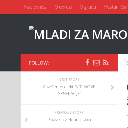
Naslovnica
O udruzi
O gradu
Postani čla
FOLLOW:
NEXT STORY
Završen projekt “VRT NOVE
GENERACIJE”
PREVIOUS STORY
Poziv na Zelenu čistku