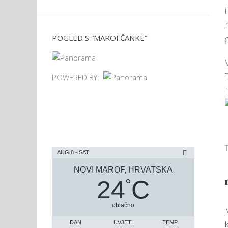
POGLED S “MAROFČANKE”
POWERED BY:
AUG 8 - SAT
NOVI MAROF, HRVATSKA
24
C
°
oblačno
DAN
UVJETI
TEMP.