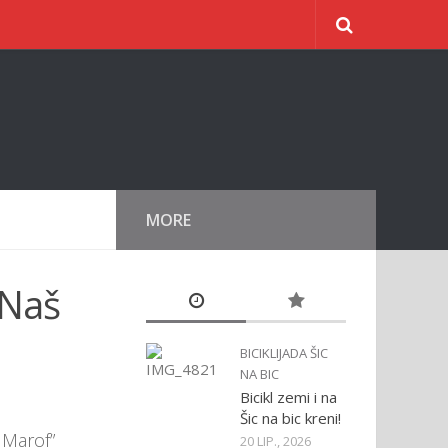
MORE
“Naš
BICIKLIJADA ŠIC
NA BIC
Bicikl zemi i na
Šic na bic kreni!
 Marof”
20 LIP., 2026