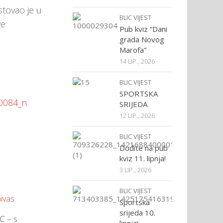
stovao je u
BLIC VIJEST
ve
Pub kviz “Dani
grada Novog
Marofa”
14 LIP., 2026
BLIC VIJEST
SPORTSKA
SRIJEDA
12 LIP., 2026
BLIC VIJEST
Dođite na pub
kviz 11. lipnja!
3 LIP., 2026
BLIC VIJEST
Sportska
srijeda 10.
C – s