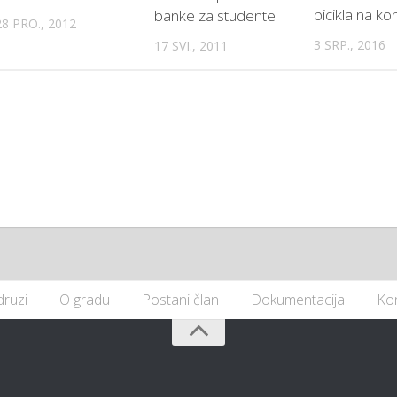
bicikla na kon
banke za studente
28 PRO., 2012
3 SRP., 2016
17 SVI., 2011
druzi
O gradu
Postani član
Dokumentacija
Ko