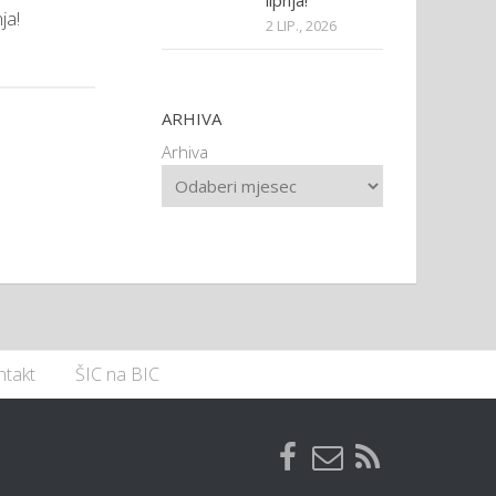
lipnja!
ja!
2 LIP., 2026
ARHIVA
Arhiva
ntakt
ŠIC na BIC