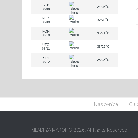
SUB
°
24/25
C
08/08
NED
°
32/26
C
08/09
PON
°
35/21
C
08/10
UTO
°
33/22
C
08/11
SRI
°
28/23
C
08/12
Naslovnica
O u
MLADI ZA MAROF © 2026. All Rights Reserved.