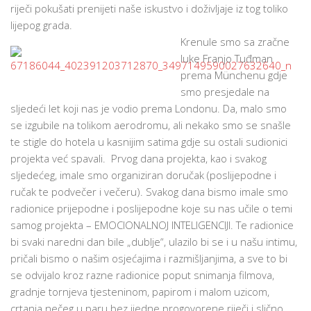
riječi pokušati prenijeti naše iskustvo i doživljaje iz tog toliko
lijepog grada.
Krenule smo sa zračne
luke Franjo Tuđman
prema Münchenu gdje
smo presjedale na
sljedeći let koji nas je vodio prema Londonu. Da, malo smo
se izgubile na tolikom aerodromu, ali nekako smo se snašle
te stigle do hotela u kasnijim satima gdje su ostali sudionici
projekta već spavali. Prvog dana projekta, kao i svakog
sljedećeg, imale smo organiziran doručak (poslijepodne i
ručak te podvečer i večeru). Svakog dana bismo imale smo
radionice prijepodne i poslijepodne koje su nas učile o temi
samog projekta – EMOCIONALNOJ INTELIGENCIJI. Te radionice
bi svaki naredni dan bile „dublje“, ulazilo bi se i u našu intimu,
pričali bismo o našim osjećajima i razmišljanjima, a sve to bi
se odvijalo kroz razne radionice poput snimanja filmova,
gradnje tornjeva tjesteninom, papirom i malom uzicom,
crtanja nečeg u paru bez ijedne progovorene riječi i slično.