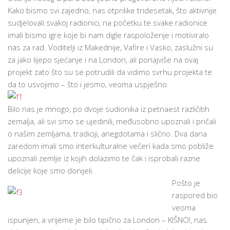
Kako bismo svi zajedno, nas otprilike tridesetak, što aktivnije
sudjelovali svakoj radionici, na početku te svake radionice
imali bismo igre koje bi nam digle raspoloženje i motiviralo
nas za rad. Voditelji iz Makednije, Vafire i Vasko, zaslužni su
za jako lijepo sjećanje i na London, ali ponajviše na ovaj
projekt zato što su se potrudili da vidimo svrhu projekta te
da to usvojimo – što i jesmo, veoma uspješno.
Bilo nas je mnogo, po dvoje sudionika iz petnaest različitih
zemalja, ali svi smo se ujedinili, međusobno upoznali i pričali
o našim zemljama, tradiciji, anegdotama i slično. Dva dana
zaredom imali smo interkulturalne večeri kada smo pobliže
upoznali zemlje iz kojih dolazimo te čak i isprobali razne
delicije koje smo donijeli.
Pošto je
raspored bio
veoma
ispunjen, a vrijeme je bilo tipično za London – KIŠNO!, nas