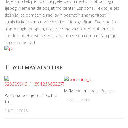
dvije smo tek peti dan uspjele uloviti nešto i slobodnog i
lijepog vremena da posjetimo centar Londona. Tek to je bio
doživljaj za pamćenje radi svih poznatih znamenitosti i
atrakcija koje smo uspjele vidjeti i fotografirati. Sve ono što
nismo stigle posjetiti, ostavile smo za sljedeći put jer nas
London opet zove k sebi. Nadamo se da ćemo ići što prije,
fingers crossed!
YOU MAY ALSO LIKE...
MZM vodi mlade u Poljsku!
Poziv na razmjenu mladih u
13 STU., 2015
Italiji
9 KOL., 2025