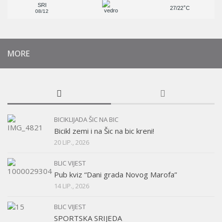
SRI
°
27/22
C
08/12
MORE
BICIKLIJADA ŠIC NA BIC
Bicikl zemi i na Šic na bic kreni!
20 LIP., 2026
BLIC VIJEST
Pub kviz “Dani grada Novog Marofa”
14 LIP., 2026
BLIC VIJEST
SPORTSKA SRIJEDA