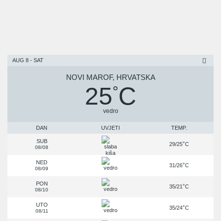
AUG 8 - SAT
NOVI MAROF, HRVATSKA
25
C
°
vedro
DAN
UVJETI
TEMP.
SUB
°
29/25
C
08/08
NED
°
31/26
C
08/09
PON
°
35/21
C
08/10
UTO
°
35/24
C
08/11